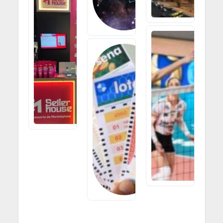
Seller
House
24 DE JULHO
DE 2026
Representa
Maringá No
Maior
Evento De
Lotofácil,
E-
Quina E
Commerce
Lotomania
Do Mundo
Têm
Ganhadores;
7 DE
Veja Os
AGOSTO DE
Resultados
2026
Dos
Sorteios
Desta
Segunda-
Feira (13)
13 DE JULHO
DE 2026