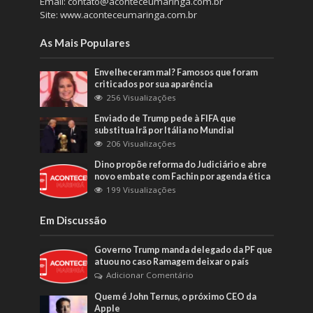
Email: contato@aconteceumaringa.com.br
Site: www.aconteceumaringa.com.br
As Mais Populares
Envelheceram mal? Famosos que foram
criticados por sua aparência
256 Visualizações
Enviado de Trump pede à FIFA que
substitua Irã por Itália no Mundial
206 Visualizações
Dino propõe reforma do Judiciário e abre
novo embate com Fachin por agenda ética
199 Visualizações
Em Discussão
Governo Trump manda delegado da PF que
atuou no caso Ramagem deixar o país
Adicionar Comentário
Quem é John Ternus, o próximo CEO da
Apple