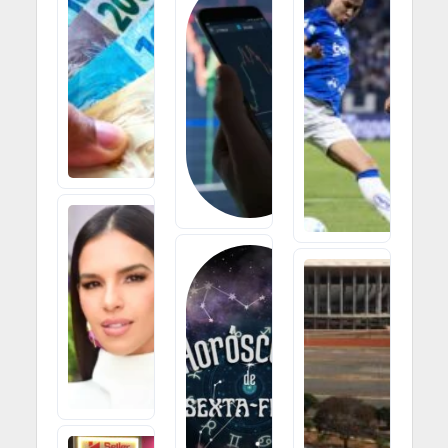
Endurecem
Financeiro
Concessão
Encerra O Dia
De Crédito
03/08 Em
Diante Do
Compasso De
Aumento Da
Espera Pelo
Inadimplência
Copom E Por
Indicadores
7 DE AGOSTO
Internacionais
DE 2026
4 DE AGOSTO DE
2026
Mariana
Rios Revela
Perda
Horóscopo
Gestacional
Do Dia:
E Diz Ter
Sexta-
Encontrado
Feira (24)
Força Na Fé
Abre
Caminho
7 DE AGOSTO
Para Boas
DE 2026
Conquistas
Entre Os
Signos