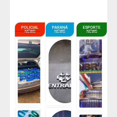
POLICIAL
PARANÁ
ESPORTE
NEWS
NEWS
NEWS
Homem De
Queda Da
44 Anos É
Selic Tende A
Preso Com
Impulsionar
Grande
Investimentos,
Carga De
Mercado
Drogas Em
Imobiliário E
Abordagem
Agronegócio
Policial Na
Na Região De
Região
Maringá
7 DE AGOSTO
6 DE AGOSTO DE
DE 2026
2026
Bancos
Mercado