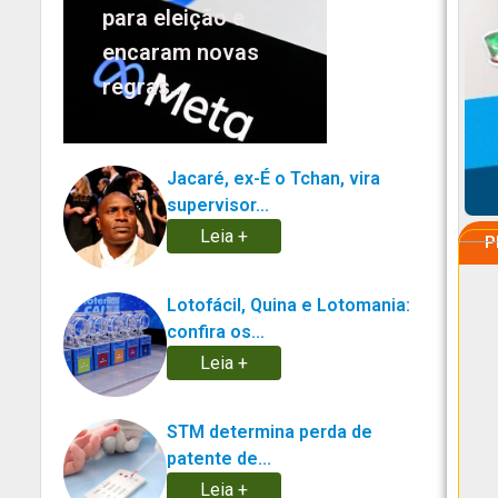
para eleição e
encaram novas
regras...
Jacaré, ex-É o Tchan, vira
supervisor...
Leia +
P
Lotofácil, Quina e Lotomania:
confira os...
Leia +
STM determina perda de
patente de...
Leia +