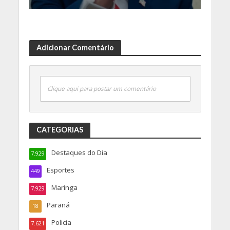
Adicionar Comentário
Clique aqui para postar um comentário
CATEGORIAS
Destaques do Dia
7.929
Esportes
449
Maringa
7.929
Paraná
18
Policia
7.621