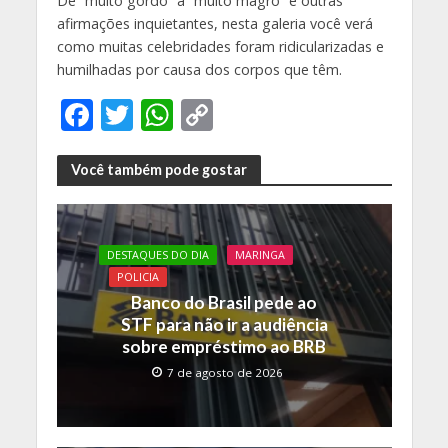
De “muito gordo” a “muito magro” e outras
afirmações inquietantes, nesta galeria você verá
como muitas celebridades foram ridicularizadas e
humilhadas por causa dos corpos que têm.
F
T
W
C
ac
w
h
o
e
itt
at
p
Você também pode gostar
b
er
s
y
o
A
Li
DESTAQUES DO DIA
MARINGA
o
p
n
POLICIA
k
p
k
Banco do Brasil pede ao
STF para não ir a audiência
sobre empréstimo ao BRB
7 de agosto de 2026