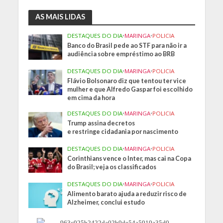
AS MAIS LIDAS
DESTAQUES DO DIA
•
MARINGA
•
POLICIA
Banco do Brasil pede ao STF para não ir a
audiência sobre empréstimo ao BRB
DESTAQUES DO DIA
•
MARINGA
•
POLICIA
Flávio Bolsonaro diz que tentou ter vice
mulher e que Alfredo Gaspar foi escolhido
em cima da hora
DESTAQUES DO DIA
•
MARINGA
•
POLICIA
Trump assina decretos
e restringe cidadania por nascimento
DESTAQUES DO DIA
•
MARINGA
•
POLICIA
Corinthians vence o Inter, mas cai na Copa
do Brasil; veja os classificados
DESTAQUES DO DIA
•
MARINGA
•
POLICIA
Alimento barato ajuda a reduzir risco de
Alzheimer, conclui estudo