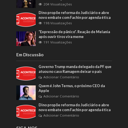
204 Visualizações
Dino propõe reforma do Judiciário e abre
novo embate com Fachin por agenda ética
198 Visualizações
“Expressão de pânico”. Reação de Melania
após ouvir tiros vira meme
191 Visualizações
Em Discussão
Governo Trump manda delegado da PF que
atuou no caso Ramagem deixar o país
Adicionar Comentário
Quem é John Ternus, o próximo CEO da
Apple
Adicionar Comentário
Dino propõe reforma do Judiciário e abre
novo embate com Fachin por agenda ética
Adicionar Comentário
SIGA-NOS