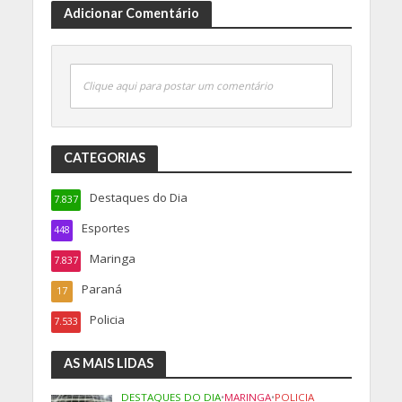
Adicionar Comentário
Clique aqui para postar um comentário
CATEGORIAS
Destaques do Dia
7.837
Esportes
448
Maringa
7.837
Paraná
17
Policia
7.533
AS MAIS LIDAS
DESTAQUES DO DIA
•
MARINGA
•
POLICIA