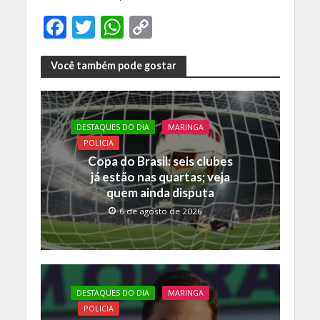
F
T
W
C
ac
w
h
o
e
itt
at
p
Você também pode gostar
b
er
s
y
o
A
Li
DESTAQUES DO DIA
MARINGA
o
p
n
POLICIA
k
p
k
Copa do Brasil: seis clubes
já estão nas quartas; veja
quem ainda disputa
6 de agosto de 2026
DESTAQUES DO DIA
MARINGA
POLICIA