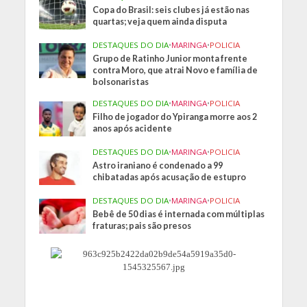
Copa do Brasil: seis clubes já estão nas
quartas; veja quem ainda disputa
DESTAQUES DO DIA
•
MARINGA
•
POLICIA
Grupo de Ratinho Junior monta frente
contra Moro, que atrai Novo e família de
bolsonaristas
DESTAQUES DO DIA
•
MARINGA
•
POLICIA
Filho de jogador do Ypiranga morre aos 2
anos após acidente
DESTAQUES DO DIA
•
MARINGA
•
POLICIA
Astro iraniano é condenado a 99
chibatadas após acusação de estupro
DESTAQUES DO DIA
•
MARINGA
•
POLICIA
Bebê de 50 dias é internada com múltiplas
fraturas; pais são presos