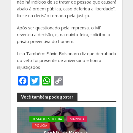
não há indícios de se tratar de pessoa que causará
abalo à ordem pública, caso deferida a liberdade”,
lia-se na decisão tomada pela justiça.
Após ser questionado pela imprensa, o MP
reverteu a decisão, e, na quinta-feira, solicitou a
prisão preventiva do homem.
Leia Também: Flávio Bolsonaro diz que derrubada
do veto foi presente de aniversário e honra
injustiçados
F
T
W
C
ac
w
h
o
e
itt
at
p
Você também pode gostar
b
er
s
y
o
A
Li
DESTAQUES DO DIA
MARINGA
o
p
n
POLICIA