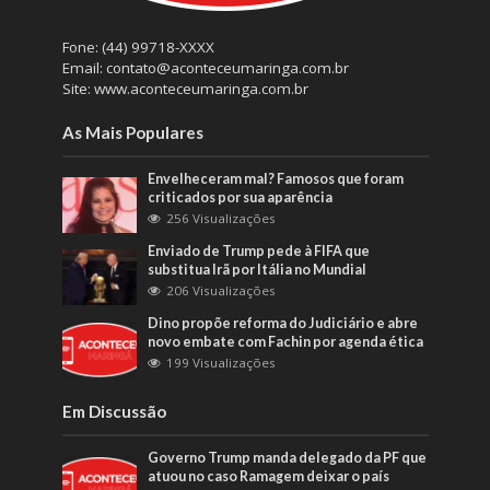
Fone: (44) 99718-XXXX
Email: contato@aconteceumaringa.com.br
Site: www.aconteceumaringa.com.br
As Mais Populares
Envelheceram mal? Famosos que foram
criticados por sua aparência
256 Visualizações
Enviado de Trump pede à FIFA que
substitua Irã por Itália no Mundial
206 Visualizações
Dino propõe reforma do Judiciário e abre
novo embate com Fachin por agenda ética
199 Visualizações
Em Discussão
Governo Trump manda delegado da PF que
atuou no caso Ramagem deixar o país