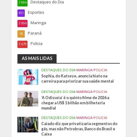
Destaques do Dia
7.994
Esportes
451
Maringa
7.994
Paraná
18
Policia
7.679
AS MAIS LIDAS
DESTAQUES DO DIA
•
MARINGA
•
POLICIA
Sophia, do Katseye, anuncia hiato na
carreira para priorizar sua saúde mental
DESTAQUES DO DIA
•
MARINGA
•
POLICIA
‘A Odisseia’ é o quinto filme de 2026 a
chegar a US$ 1 bilhão em bilheteria
mundial
DESTAQUES DO DIA
•
MARINGA
•
POLICIA
Caiado diz que privatizaria segmentos do
gás, mas não Petrobras, Banco do Brasil e
Caixa