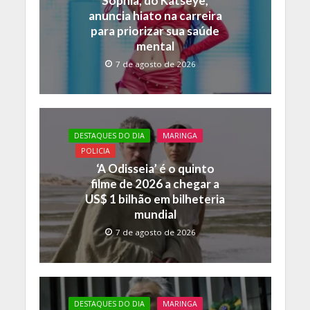
Sophia, do Katseye,
k
p
k
anuncia hiato na carreira
para priorizar sua saúde
mental
7 de agosto de 2026
DESTAQUES DO DIA
MARINGA
POLICIA
‘A Odisseia’ é o quinto
filme de 2026 a chegar a
US$ 1 bilhão em bilheteria
mundial
7 de agosto de 2026
DESTAQUES DO DIA
MARINGA