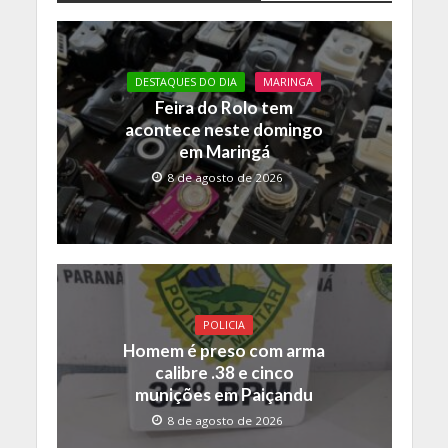
b
er
s
y
o
A
Li
o
p
n
DESTAQUES DO DIA
MARINGA
Feira do Rolo tem
k
p
k
acontece neste domingo
em Maringá
8 de agosto de 2026
POLICIA
Homem é preso com arma
calibre .38 e cinco
munições em Paiçandu
8 de agosto de 2026