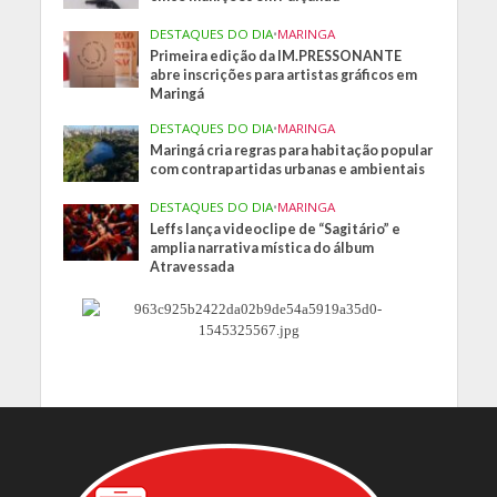
DESTAQUES DO DIA
•
MARINGA
Primeira edição da IM.PRESSONANTE
abre inscrições para artistas gráficos em
Maringá
DESTAQUES DO DIA
•
MARINGA
Maringá cria regras para habitação popular
com contrapartidas urbanas e ambientais
DESTAQUES DO DIA
•
MARINGA
Leffs lança videoclipe de “Sagitário” e
amplia narrativa mística do álbum
Atravessada