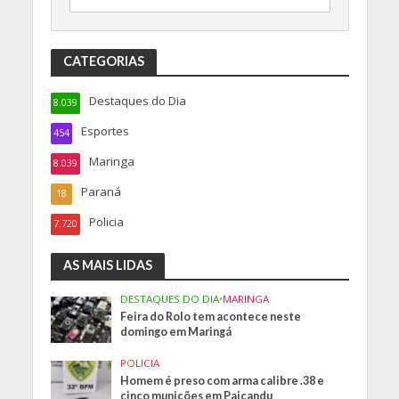
CATEGORIAS
Destaques do Dia
8.039
Esportes
454
Maringa
8.039
Paraná
18
Policia
7.720
AS MAIS LIDAS
DESTAQUES DO DIA
•
MARINGA
Feira do Rolo tem acontece neste
domingo em Maringá
POLICIA
Homem é preso com arma calibre .38 e
cinco munições em Paiçandu