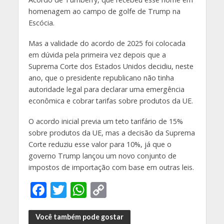
homenagem ao campo de golfe de Trump na
Escócia.
Mas a validade do acordo de 2025 foi colocada
em dúvida pela primeira vez depois que a
Suprema Corte dos Estados Unidos decidiu, neste
ano, que o presidente republicano não tinha
autoridade legal para declarar uma emergência
econômica e cobrar tarifas sobre produtos da UE.
O acordo inicial previa um teto tarifário de 15%
sobre produtos da UE, mas a decisão da Suprema
Corte reduziu esse valor para 10%, já que o
governo Trump lançou um novo conjunto de
impostos de importação com base em outras leis.
F
T
W
C
ac
w
h
o
e
itt
at
p
Você também pode gostar