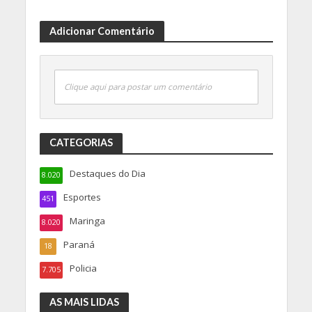
Adicionar Comentário
Clique aqui para postar um comentário
CATEGORIAS
Destaques do Dia
8.020
Esportes
451
Maringa
8.020
Paraná
18
Policia
7.705
AS MAIS LIDAS