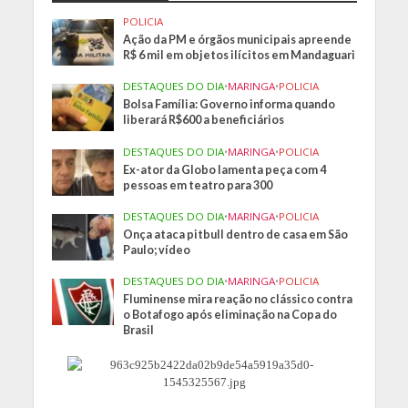
POLICIA
Ação da PM e órgãos municipais apreende
R$ 6 mil em objetos ilícitos em Mandaguari
DESTAQUES DO DIA
•
MARINGA
•
POLICIA
Bolsa Família: Governo informa quando
liberará R$600 a beneficiários
DESTAQUES DO DIA
•
MARINGA
•
POLICIA
Ex-ator da Globo lamenta peça com 4
pessoas em teatro para 300
DESTAQUES DO DIA
•
MARINGA
•
POLICIA
Onça ataca pitbull dentro de casa em São
Paulo; vídeo
DESTAQUES DO DIA
•
MARINGA
•
POLICIA
Fluminense mira reação no clássico contra
o Botafogo após eliminação na Copa do
Brasil