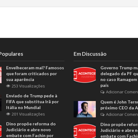
 Populares
Em Discussão
Envelheceram mal? Famosos
Governo Trump m
que foram criticados por
delegado da PF q
sua aparência
no caso Ramagem 
país
253 Visualizações
Adicionar Comen
Enviado de Trump pede à
FIFA que substitua Irã por
Quem é John Ternu
Itália no Mundial
próximo CEO da A
201 Visualizações
Adicionar Comen
Dino propõe reforma do
Dino propõe refo
Judiciário e abre novo
Judiciário e abre 
embate com Fachin por
embate com Fachi