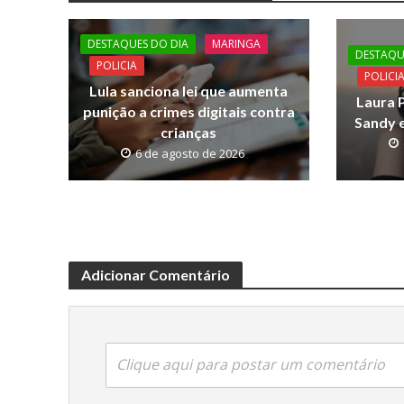
b
er
s
y
o
A
Li
DESTAQUES DO DIA
MARINGA
o
p
n
DESTAQU
POLICIA
POLICI
k
p
k
Lula sanciona lei que aumenta
Laura P
punição a crimes digitais contra
Sandy e
crianças
6 de agosto de 2026
Adicionar Comentário
Clique aqui para postar um comentário