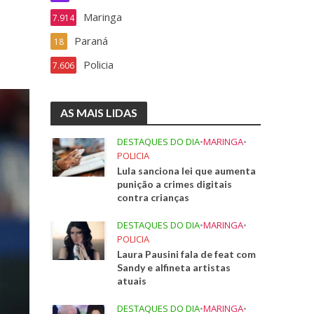
Maringa
7.914
Paraná
18
Policia
7.606
AS MAIS LIDAS
DESTAQUES DO DIA
•
MARINGA
•
POLICIA
Lula sanciona lei que aumenta
punição a crimes digitais
contra crianças
DESTAQUES DO DIA
•
MARINGA
•
POLICIA
Laura Pausini fala de feat com
Sandy e alfineta artistas
atuais
DESTAQUES DO DIA
•
MARINGA
•