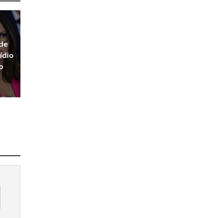
ede
ídio
o