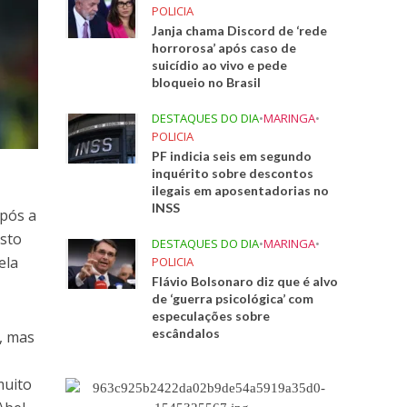
POLICIA
Janja chama Discord de ‘rede
horrorosa’ após caso de
suicídio ao vivo e pede
bloqueio no Brasil
DESTAQUES DO DIA
•
MARINGA
•
POLICIA
PF indicia seis em segundo
inquérito sobre descontos
ilegais em aposentadorias no
INSS
após a
esto
DESTAQUES DO DIA
•
MARINGA
•
ela
POLICIA
Flávio Bolsonaro diz que é alvo
de ‘guerra psicológica’ com
especulações sobre
escândalos
, mas
muito