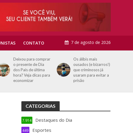
7 de agosto de 2026
NISTAS
CONTATO
Deixou para comprar
Os álibis mais
o presente de Dia
ousados (e bizarros!)
dos Pais de última
que criminosos já
hora? Veja dicas para
usaram para evitar a
economizar
prisão
CATEGORIAS
Destaques do Dia
7.914
Esportes
449