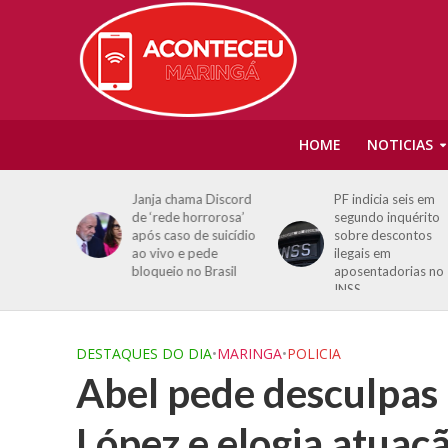
HOME
NOTICIAS
i fala de
Janja chama Discord
PF indicia seis em
ndy e
de ‘rede horrorosa’
segundo inquérito
stas atuais
após caso de suicídio
sobre descontos
ao vivo e pede
ilegais em
bloqueio no Brasil
aposentadorias no
INSS
DESTAQUES DO DIA
•
MARINGA
•
POLICIA
Abel pede desculpas 
López e elogia atuaç