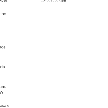
Abel.
tino
dade
ria
ram.
 O
casa e