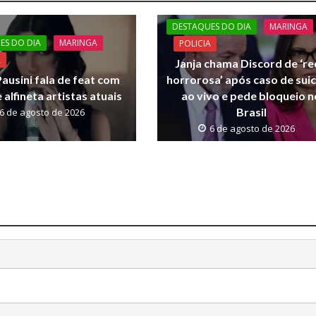
DESTAQUES DO DIA
MARINGA
ES DO DIA
MARINGA
POLICIA
A
Janja chama Discord de ‘r
ausini fala de feat com
horrorosa’ após caso de suic
 alfineta artistas atuais
ao vivo e pede bloqueio n
Brasil
6 de agosto de 2026
6 de agosto de 2026