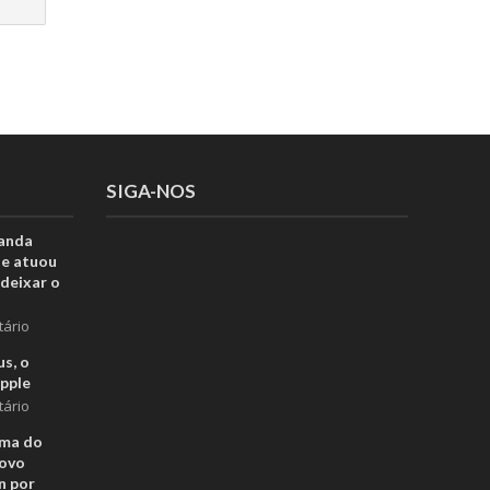
SIGA-NOS
anda
ue atuou
deixar o
tário
s, o
pple
tário
rma do
novo
n por