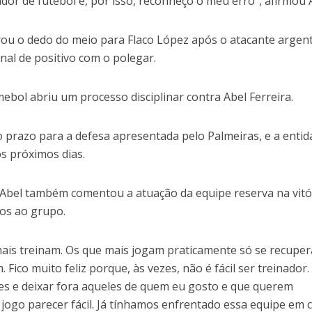
or de futebol e, por isso, reconheço o meu erro”, afirmou 
rou o dedo do meio para Flaco López após o atacante argen
al de positivo com o polegar.
ebol abriu um processo disciplinar contra Abel Ferreira.
o prazo para a defesa apresentada pelo Palmeiras, e a enti
s próximos dias.
 Abel também comentou a atuação da equipe reserva na vitó
ios ao grupo.
ais treinam. Os que mais jogam praticamente só se recupe
 Fico muito feliz porque, às vezes, não é fácil ser treinador.
ores e deixar fora aqueles de quem eu gosto e que querem
 jogo parecer fácil. Já tínhamos enfrentado essa equipe em 