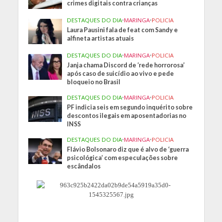
crimes digitais contra crianças
DESTAQUES DO DIA
•
MARINGA
•
POLICIA
Laura Pausini fala de feat com Sandy e
alfineta artistas atuais
DESTAQUES DO DIA
•
MARINGA
•
POLICIA
Janja chama Discord de ‘rede horrorosa’
após caso de suicídio ao vivo e pede
bloqueio no Brasil
DESTAQUES DO DIA
•
MARINGA
•
POLICIA
PF indicia seis em segundo inquérito sobre
descontos ilegais em aposentadorias no
INSS
DESTAQUES DO DIA
•
MARINGA
•
POLICIA
Flávio Bolsonaro diz que é alvo de ‘guerra
psicológica’ com especulações sobre
escândalos