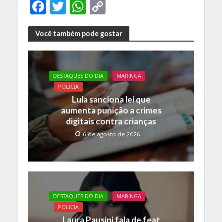
F
T
W
C
ac
w
h
o
e
itt
at
p
Você também pode gostar
b
er
s
y
o
A
Li
DESTAQUES DO DIA
MARINGA
o
p
n
POLICIA
k
p
k
Lula sanciona lei que
aumenta punição a crimes
digitais contra crianças
6 de agosto de 2026
DESTAQUES DO DIA
MARINGA
POLICIA
Laura Pausini fala de feat