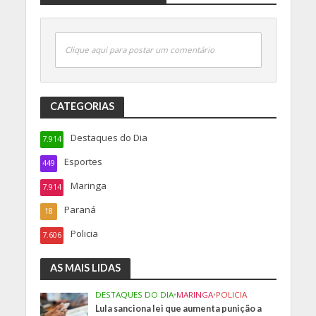
Clique aqui para postar um comentário
CATEGORIAS
Destaques do Dia
7.914
Esportes
449
Maringa
7.914
Paraná
18
Policia
7.606
AS MAIS LIDAS
DESTAQUES DO DIA
•
MARINGA
•
POLICIA
Lula sanciona lei que aumenta punição a