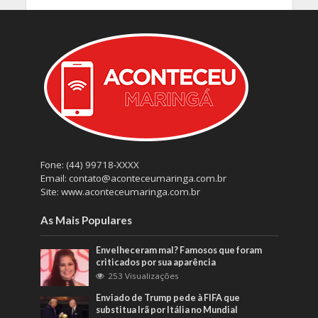
Fone: (44) 99718-XXXX
Email: contato@aconteceumaringa.com.br
Site: www.aconteceumaringa.com.br
As Mais Populares
Envelheceram mal? Famosos que foram
criticados por sua aparência
253 Visualizações
Enviado de Trump pede à FIFA que
substitua Irã por Itália no Mundial