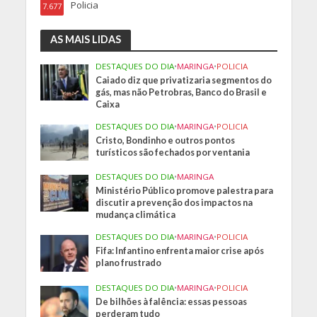
Policia
7.677
AS MAIS LIDAS
DESTAQUES DO DIA
•
MARINGA
•
POLICIA
Caiado diz que privatizaria segmentos do
gás, mas não Petrobras, Banco do Brasil e
Caixa
DESTAQUES DO DIA
•
MARINGA
•
POLICIA
Cristo, Bondinho e outros pontos
turísticos são fechados por ventania
DESTAQUES DO DIA
•
MARINGA
Ministério Público promove palestra para
discutir a prevenção dos impactos na
mudança climática
DESTAQUES DO DIA
•
MARINGA
•
POLICIA
Fifa: Infantino enfrenta maior crise após
plano frustrado
DESTAQUES DO DIA
•
MARINGA
•
POLICIA
De bilhões à falência: essas pessoas
perderam tudo