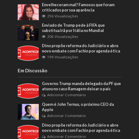
Envelheceram mal? Famosos que foram
criticados por sua aparência
256 Visualizações
Enviado de Trump pede à FIFA que
substitua Irã por Itália no Mundial
206 Visualizações
Dino propõe reforma do Judiciário e abre
novo embate com Fachin por agenda ética
199 Visualizações
Em Discussão
Governo Trump manda delegado da PF que
atuou no caso Ramagem deixar o país
Adicionar Comentário
Quem é John Ternus, o próximo CEO da
Apple
Adicionar Comentário
Dino propõe reforma do Judiciário e abre
novo embate com Fachin por agenda ética
Adicionar Comentário