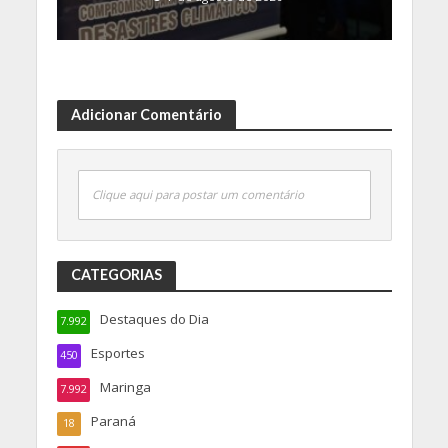
Adicionar Comentário
Clique aqui para postar um comentário
CATEGORIAS
Destaques do Dia
7.992
Esportes
450
Maringa
7.992
Paraná
18