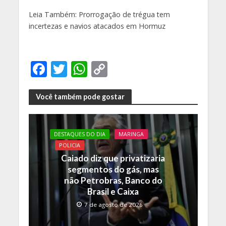
Leia Também: Prorrogação de trégua tem
incertezas e navios atacados em Hormuz
F
T
W
C
ac
w
h
o
e
itt
at
p
Você também pode gostar
b
er
s
y
o
A
Li
DESTAQUES DO DIA
MARINGA
o
p
n
POLICIA
Caiado diz que privatizaria
k
p
k
segmentos do gás, mas
não Petrobras, Banco do
Brasil e Caixa
7 de agosto de 2026