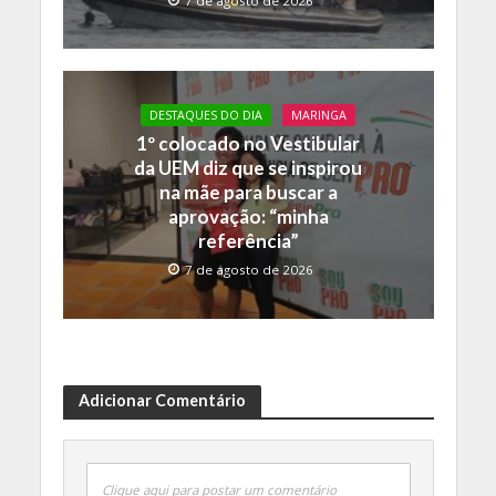
7 de agosto de 2026
DESTAQUES DO DIA
MARINGA
1º colocado no Vestibular
da UEM diz que se inspirou
na mãe para buscar a
aprovação: “minha
referência”
7 de agosto de 2026
Adicionar Comentário
Clique aqui para postar um comentário