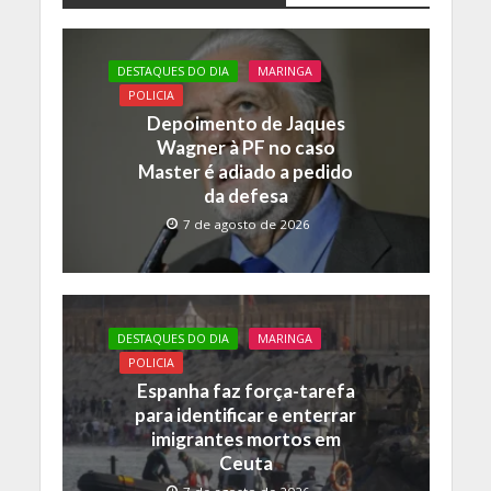
e
itt
at
p
b
er
s
y
o
A
Li
DESTAQUES DO DIA
MARINGA
o
p
n
POLICIA
Depoimento de Jaques
k
p
k
Wagner à PF no caso
Master é adiado a pedido
da defesa
7 de agosto de 2026
DESTAQUES DO DIA
MARINGA
POLICIA
Espanha faz força-tarefa
para identificar e enterrar
imigrantes mortos em
Ceuta