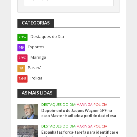
CATEGORIAS
Destaques do Dia
7.952
Esportes
449
Maringa
7.952
Paraná
18
Policia
7.643
AS MAIS LIDAS
DESTAQUES DO DIA
•
MARINGA
•
POLICIA
Depoimento de Jaques Wagner à PF no
caso Master é adiado a pedido da defesa
DESTAQUES DO DIA
•
MARINGA
•
POLICIA
Espanha faz força-tarefa para identificar e