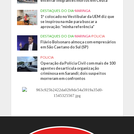
enterrar imigrantes mortos em Ceuta
DESTAQUES DO DIA
•
MARINGA
1º colocado no Vestibular da UEM diz que
se inspirou na mãe para buscar a
aprovação: “minha referência”
DESTAQUES DO DIA
•
MARINGA
•
POLICIA
Flávio Bolsonaro almoça com empresários
em São Caetano do Sul (SP)
POLICIA
Operação da Polícia Civil com mais de 100
agentes desarticula organização
criminosa em Sarandi; dois suspeitos
morreram em confrontos