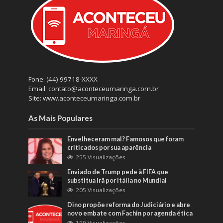
Fone: (44) 99718-XXXX
Email: contato@aconteceumaringa.com.br
Site: www.aconteceumaringa.com.br
As Mais Populares
Envelheceram mal? Famosos que foram
criticados por sua aparência
255 Visualizações
Enviado de Trump pede à FIFA que
substitua Irã por Itália no Mundial
205 Visualizações
Dino propõe reforma do Judiciário e abre
novo embate com Fachin por agenda ética
199 Visualizações