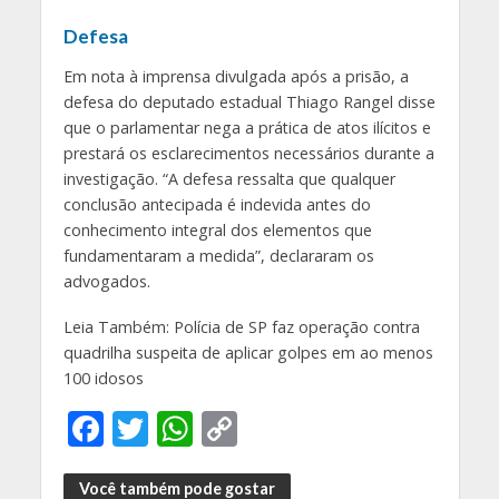
Defesa
Em nota à imprensa divulgada após a prisão, a
defesa do deputado estadual Thiago Rangel disse
que o parlamentar nega a prática de atos ilícitos e
prestará os esclarecimentos necessários durante a
investigação. “A defesa ressalta que qualquer
conclusão antecipada é indevida antes do
conhecimento integral dos elementos que
fundamentaram a medida”, declararam os
advogados.
Leia Também: Polícia de SP faz operação contra
quadrilha suspeita de aplicar golpes em ao menos
100 idosos
F
T
W
C
ac
w
h
o
Você também pode gostar