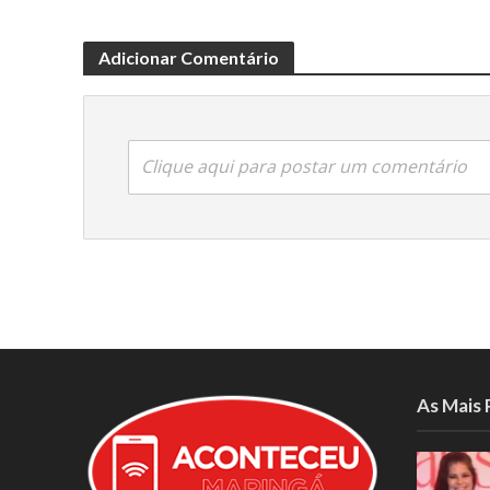
Adicionar Comentário
Clique aqui para postar um comentário
As Mais