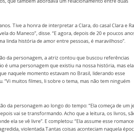
los, que também abordava um relacionamento entre duas
nos. Tive a honra de interpretar a Clara, do casal Clara e Ra
ela do Maneco”, disse. “E agora, depois de 20 e poucos ano
a linda história de amor entre pessoas, é maravilhoso”.
ão da personagem, a atriz contou que buscou referências
 não é uma personagem que existiu na nossa história, mas ela
que naquele momento estavam no Brasil, liderando esse
. “Vi muitos filmes, li sobre o tema, mas não tem ninguém
ão da personagem ao longo do tempo: “Ela começa de um je
pois vai se transformando. Acho que a leitura, os livros, sã
onde ela se vê livre”. E completou: “Ela assume esse romanc
agredida, violentada.Tantas coisas aconteciam naquela épo