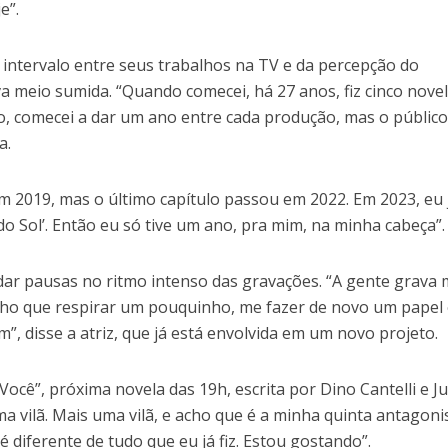
e”.
 intervalo entre seus trabalhos na TV e da percepção do
a meio sumida. “Quando comecei, há 27 anos, fiz cinco nove
, comecei a dar um ano entre cada produção, mas o público 
a.
m 2019, mas o último capítulo passou em 2022. Em 2023, eu 
do Sol’. Então eu só tive um ano, pra mim, na minha cabeça”.
 dar pausas no ritmo intenso das gravações. “A gente grava 
cho que respirar um pouquinho, me fazer de novo um papel
”, disse a atriz, que já está envolvida em um novo projeto.
Você”, próxima novela das 19h, escrita por Dino Cantelli e Ju
ma vilã. Mais uma vilã, e acho que é a minha quinta antagonis
 é diferente de tudo que eu já fiz. Estou gostando”.