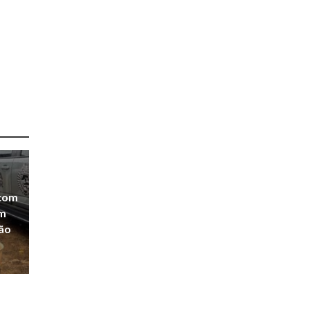
 com
em
ião