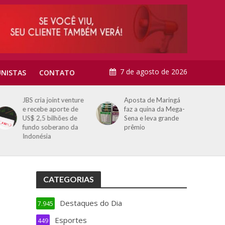
7 de agosto de 2026
NISTAS
CONTATO
JBS cria joint venture
Aposta de Maringá
e recebe aporte de
faz a quina da Mega-
US$ 2,5 bilhões de
Sena e leva grande
fundo soberano da
prêmio
Indonésia
CATEGORIAS
Destaques do Dia
7.945
Esportes
449