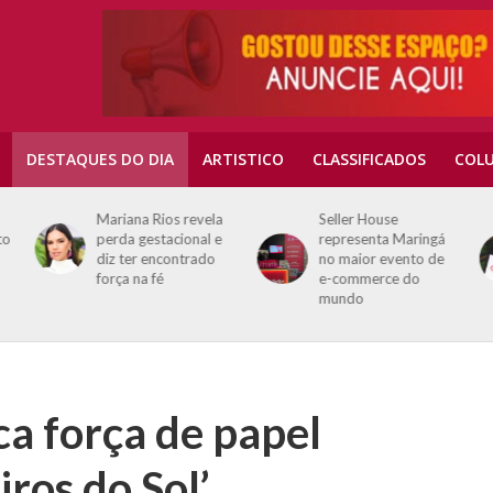
DESTAQUES DO DIA
ARTISTICO
CLASSIFICADOS
COLU
Mariana Rios revela
Seller House
to
perda gestacional e
representa Maringá
diz ter encontrado
no maior evento de
força na fé
e-commerce do
mundo
a força de papel
ros do Sol’