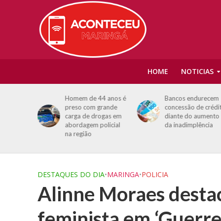
HOME
NOTICIAS
ncentra
Homem de 44 anos é
Bancos endurecem
es notas
preso com grande
concessão de crédi
ar de
carga de drogas em
diante do aumento
 UEM
abordagem policial
da inadimplência
na região
DESTAQUES DO DIA
•
MARINGA
•
POLICIA
Alinne Moraes destac
feminista em ‘Guerrei