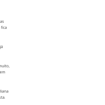
las
fica
já
muito,
 em
liana
ta.