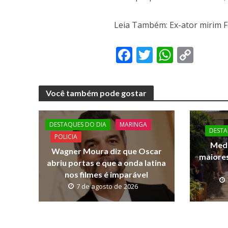
Leia Também: Ex-ator mirim 
F
T
W
C
ac
w
h
o
e
itt
at
p
Você também pode gostar
b
er
s
y
o
A
Li
DESTAQUES DO DIA
MARINGA
o
p
n
DESTA
POLICIA
Medi
k
p
k
Wagner Moura diz que Oscar
maiores
abriu portas e que a onda latina
nos filmes é imparável
7 de agosto de 2026