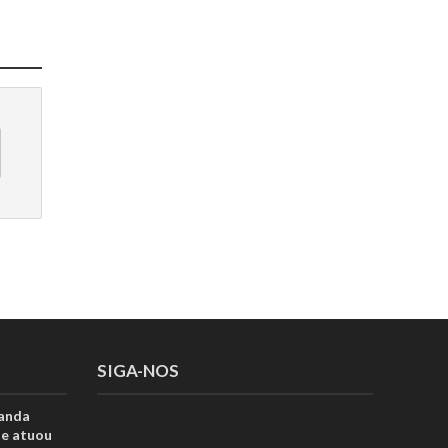
SIGA-NOS
anda
ue atuou