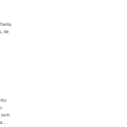
faela,
s, de
ito
o
e sem
ca…