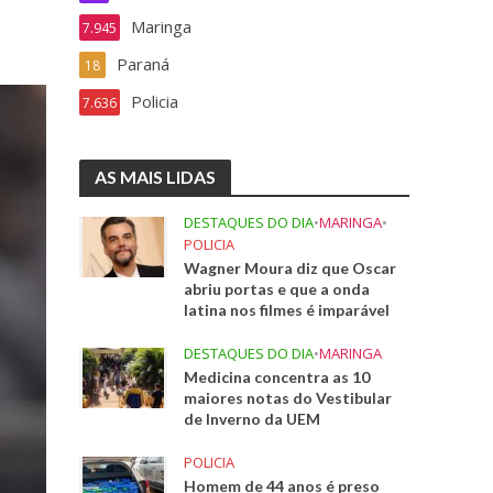
Maringa
7.945
Paraná
18
Policia
7.636
AS MAIS LIDAS
DESTAQUES DO DIA
•
MARINGA
•
POLICIA
Wagner Moura diz que Oscar
abriu portas e que a onda
latina nos filmes é imparável
DESTAQUES DO DIA
•
MARINGA
Medicina concentra as 10
maiores notas do Vestibular
de Inverno da UEM
POLICIA
Homem de 44 anos é preso