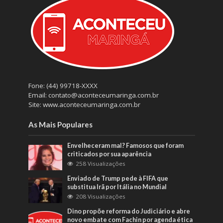
Fone: (44) 99718-XXXX
Email: contato@aconteceumaringa.com.br
Site: www.aconteceumaringa.com.br
As Mais Populares
Envelheceram mal? Famosos que foram
criticados por sua aparência
258 Visualizações
Enviado de Trump pede à FIFA que
substitua Irã por Itália no Mundial
208 Visualizações
Dino propõe reforma do Judiciário e abre
novo embate com Fachin por agenda ética