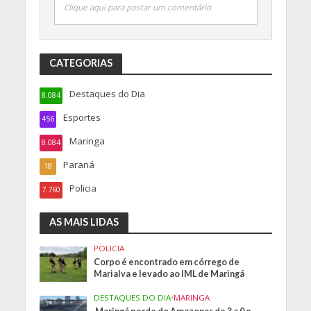
Clique aqui para postar um comentário
CATEGORIAS
Destaques do Dia
8.084
Esportes
456
Maringa
8.084
Paraná
18
Policia
7.760
AS MAIS LIDAS
POLICIA
Corpo é encontrado em córrego de
Marialva e levado ao IML de Maringá
DESTAQUES DO DIA
•
MARINGA