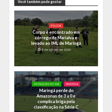
e
itt
at
p
Você também pode gostar
b
er
s
y
o
A
Li
o
p
n
POLICIA
Corpo é encontrado em
k
p
k
córrego de Marialva e
levado ao IML de Maringá
9 de agosto de 2026
DESTAQUES DO DIA
MARINGA
Maringá perde do
Amazonas de 3 a 0 e
complica briga pela
classificação na Série C