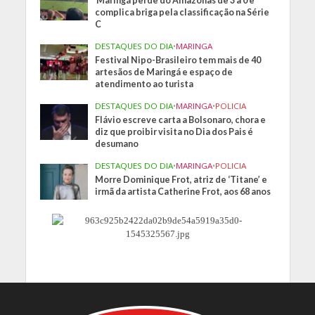
Maringá perde do Amazonas de 3 a 0 e
complica briga pela classificação na Série
C
DESTAQUES DO DIA
•
MARINGA
Festival Nipo-Brasileiro tem mais de 40
artesãos de Maringá e espaço de
atendimento ao turista
DESTAQUES DO DIA
•
MARINGA
•
POLICIA
Flávio escreve carta a Bolsonaro, chora e
diz que proibir visita no Dia dos Pais é
desumano
DESTAQUES DO DIA
•
MARINGA
•
POLICIA
Morre Dominique Frot, atriz de ‘Titane’ e
irmã da artista Catherine Frot, aos 68 anos