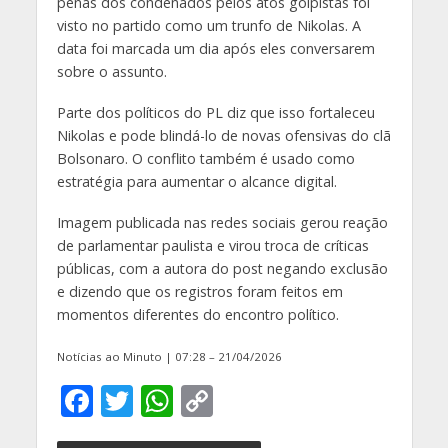
penas dos condenados pelos atos golpistas foi
visto no partido como um trunfo de Nikolas. A
data foi marcada um dia após eles conversarem
sobre o assunto.
Parte dos políticos do PL diz que isso fortaleceu
Nikolas e pode blindá-lo de novas ofensivas do clã
Bolsonaro. O conflito também é usado como
estratégia para aumentar o alcance digital.
Imagem publicada nas redes sociais gerou reação
de parlamentar paulista e virou troca de críticas
públicas, com a autora do post negando exclusão
e dizendo que os registros foram feitos em
momentos diferentes do encontro político.
Notícias ao Minuto | 07:28 – 21/04/2026
F
T
W
C
ac
w
h
o