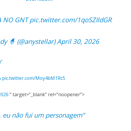
A NO GNT
pic.twitter.com/1qoSZIldGR
 🧙‍️ (@anystellar)
April 30, 2026
m”
A
pic.twitter.com/Moy4bM1Rc5
 2026
” target=”_blank” rel=”noopener”>
, eu não fui um personagem”