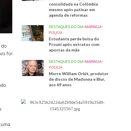
consolidada na Colômbia
mesmo após patinar em
agenda de reformas
DESTAQUES DO DIA
•
MARINGA
•
POLICIA
Estudante perde bolsa do
Prouni após extratos com
 do
apostas da mãe
vo foi
DESTAQUES DO DIA
•
MARINGA
•
POLICIA
Morre William Orbit, produtor
de discos de Madonna e Blur,
ndo
aos 69 anos
e
a
stuma