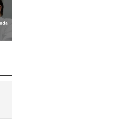
a
enda