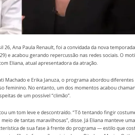
l 26, Ana Paula Renault, foi a convidada da nova temporada
 (29) e acabou gerando repercussão nas redes sociais. O moti
com Eliana, atual apresentadora da atração.
, Tati Machado e Erika Januza, o programa abordou diferentes
rso feminino. No entanto, um dos momentos acabou chama
peitas de um possível “climão”.
tou um tom leve e descontraído. “Tô tentando fingir costum
 meio de tantas maravilhosas”, disse. Já Eliana manteve um
terística de sua fase à frente do programa — estilo que co