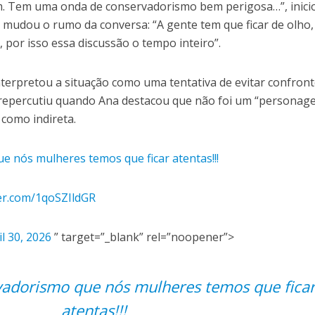
im. Tem uma onda de conservadorismo bem perigosa…”, inici
 mudou o rumo da conversa: “A gente tem que ficar de olho,
, por isso essa discussão o tempo inteiro”.
interpretou a situação como uma tentativa de evitar confron
 repercutiu quando Ana destacou que não foi um “personag
 como indireta.
e nós mulheres temos que ficar atentas!!!
ter.com/1qoSZIldGR
il 30, 2026
” target=”_blank” rel=”noopener”>
vadorismo que nós mulheres temos que fica
atentas!!!