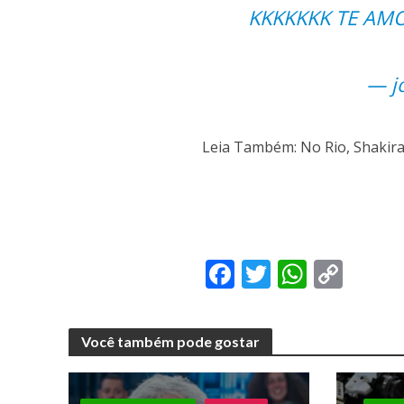
KKKKKKK TE AM
— j
Leia Também: No Rio, Shakira
F
T
W
C
ac
w
h
o
e
itt
at
p
Você também pode gostar
b
er
s
y
o
A
Li