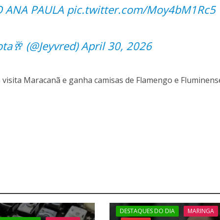
O ANA PAULA
pic.twitter.com/Moy4bM1Rc5
ota🥂 (@Jeyvred)
April 30, 2026
 visita Maracanã e ganha camisas de Flamengo e Fluminens
DESTAQUES DO DIA
MARINGA