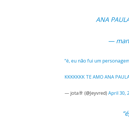
ANA PAUL
— mandy
“é, eu não fui um personage
KKKKKKK TE AMO ANA PAUL
— jota🥂 (@Jeyvred)
April 30,
“é