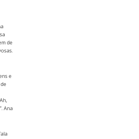
na
ssa
gem de
vosas.
ens e
 de
“Ah,
”. Ana
fala