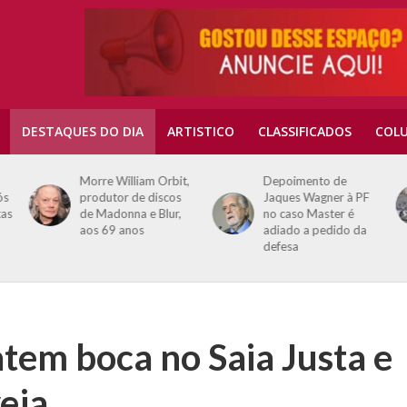
DESTAQUES DO DIA
ARTISTICO
CLASSIFICADOS
COLU
Morre William Orbit,
Depoimento de
ós
produtor de discos
Jaques Wagner à PF
tas
de Madonna e Blur,
no caso Master é
aos 69 anos
adiado a pedido da
defesa
atem boca no Saia Justa e
eja