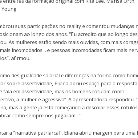
te entre fãs da formação original com Rita Lee, Marisa Orth,
 Young.
mbrou suas participações no reality e comentou mudanças 
sicionam ao longo dos anos. “Eu acredito que ao longo de
dou. As mulheres estão sendo mais ouvidas, com mais cora
m mais incomodados… e pessoas incomodadas ficam mais ner
os”, afirmou.
omo desigualdade salarial e diferenças na forma como hom
lar sobre assertividade, Eliana abriu espaço para a resposta
ê fala em assertividade, mas os homens rotulam como
ertivo, a mulher é agressiva”. A apresentadora respondeu: 
na, mas a gente já está começando a descolar esses rótulos
embrar como sempre nos julgaram…”.
r a “narrativa patriarcal”, Eliana abriu margem para uma 