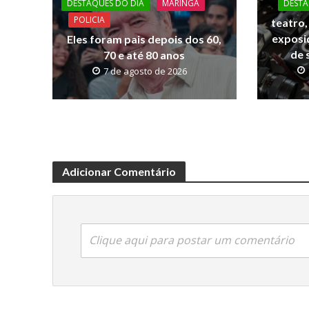
o
p
n
DESTAQUES DO DIA
MARINGA
DESTA
POLICIA
teatro,
k
p
k
exposi
Eles foram pais depois dos 60,
de 
70 e até 80 anos
7 de agosto de 2026
Adicionar Comentário
Clique aqui para postar um comentário