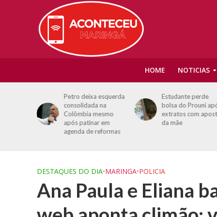
HOME
NOTICIAS
ica, Nap
Petro deixa esquerda
Estudante perde
consolidada na
bolsa do Prouni ap
Colômbia mesmo
extratos com apos
 o fim de
após patinar em
da mãe
Maringá
agenda de reformas
DESTAQUES DO DIA
•
MARINGA
•
POLICIA
Ana Paula e Eliana b
web aponta climão; v