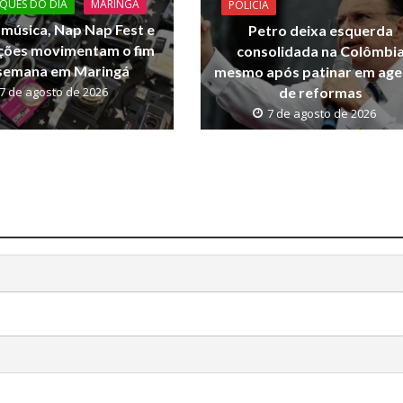
QUES DO DIA
MARINGA
POLICIA
 música, Nap Nap Fest e
Petro deixa esquerda
ções movimentam o fim
consolidada na Colômbi
semana em Maringá
mesmo após patinar em ag
de reformas
7 de agosto de 2026
7 de agosto de 2026