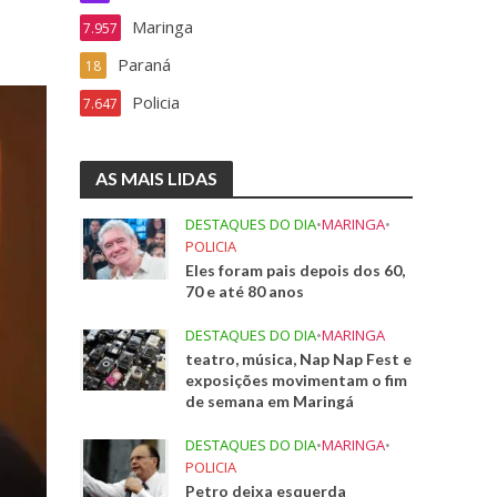
Maringa
7.957
Paraná
18
Policia
7.647
AS MAIS LIDAS
DESTAQUES DO DIA
•
MARINGA
•
POLICIA
Eles foram pais depois dos 60,
70 e até 80 anos
DESTAQUES DO DIA
•
MARINGA
teatro, música, Nap Nap Fest e
exposições movimentam o fim
de semana em Maringá
DESTAQUES DO DIA
•
MARINGA
•
POLICIA
Petro deixa esquerda