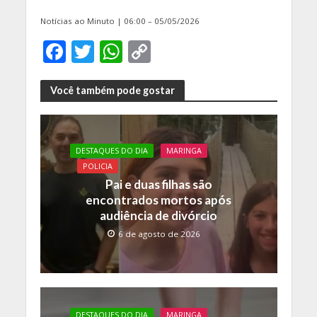
Notícias ao Minuto | 06:00 – 05/05/2026
F
T
W
C
ac
w
h
o
e
itt
at
p
Você também pode gostar
b
er
s
y
o
A
Li
DESTAQUES DO DIA
MARINGA
o
p
n
POLICIA
k
p
k
Pai e duas filhas são
encontrados mortos após
audiência de divórcio
6 de agosto de 2026
DESTAQUES DO DIA
MARINGA