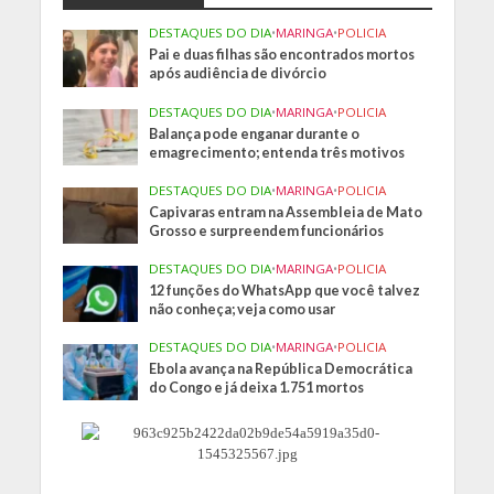
DESTAQUES DO DIA
•
MARINGA
•
POLICIA
Pai e duas filhas são encontrados mortos
após audiência de divórcio
DESTAQUES DO DIA
•
MARINGA
•
POLICIA
Balança pode enganar durante o
emagrecimento; entenda três motivos
DESTAQUES DO DIA
•
MARINGA
•
POLICIA
Capivaras entram na Assembleia de Mato
Grosso e surpreendem funcionários
DESTAQUES DO DIA
•
MARINGA
•
POLICIA
12 funções do WhatsApp que você talvez
não conheça; veja como usar
DESTAQUES DO DIA
•
MARINGA
•
POLICIA
Ebola avança na República Democrática
do Congo e já deixa 1.751 mortos