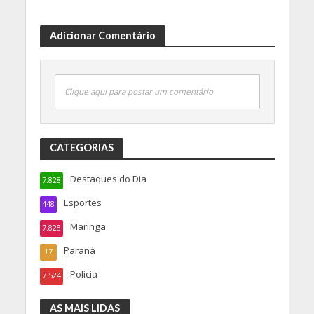
Adicionar Comentário
Clique aqui para postar um comentário
CATEGORIAS
Destaques do Dia
7.828
Esportes
448
Maringa
7.828
Paraná
17
Policia
7.524
AS MAIS LIDAS