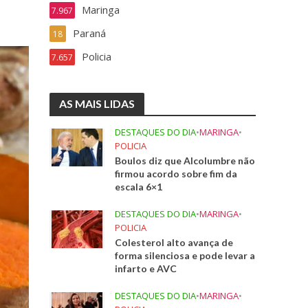
Maringa
7.967
Paraná
18
Policia
7.657
AS MAIS LIDAS
DESTAQUES DO DIA
•
MARINGA
•
POLICIA
Boulos diz que Alcolumbre não
firmou acordo sobre fim da
escala 6×1
DESTAQUES DO DIA
•
MARINGA
•
POLICIA
Colesterol alto avança de
forma silenciosa e pode levar a
infarto e AVC
DESTAQUES DO DIA
•
MARINGA
•