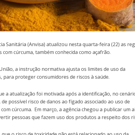
ia Sanitária (Anvisa) atualizou nesta quarta-feira (22) as re
s com cúrcuma, também conhecida como açafrão.
 União, a instrução normativa ajusta os limites de uso da
s, para proteger consumidores de riscos à saúde.
e a atualização foi motivada após a identificação, no cenári
e possível risco de danos ao fígado associado ao uso de
com cúrcuma. Em março, a agência chegou a publicar um a
vertir pessoas que fazem uso dos produtos a respeito dos ri
, que o risco de toxicidade não está relacionado ao uso da