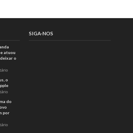
SIGA-NOS
anda
ue atuou
deixar o
tário
s, o
pple
tário
rma do
novo
n por
tário