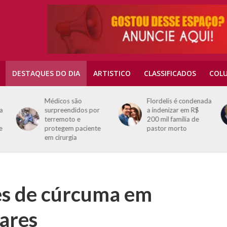
DESTAQUES DO DIA
ARTISTICO
CLASSIFICADOS
COLU
Médicos são
Flordelis é condenada
na
surpreendidos por
a indenizar em R$
terremoto e
200 mil família de
e
protegem paciente
pastor morto
em cirurgia
tes de cúrcuma em
ares