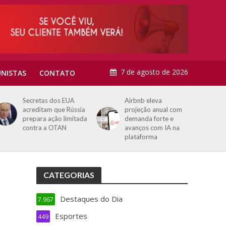
7 de agosto de 2026
NISTAS
CONTATO
Secretas dos EUA
Airbnb eleva
acreditam que Rússia
projeção anual com
prepara ação limitada
demanda forte e
contra a OTAN
avanços com IA na
plataforma
CATEGORIAS
Destaques do Dia
7.967
Esportes
449