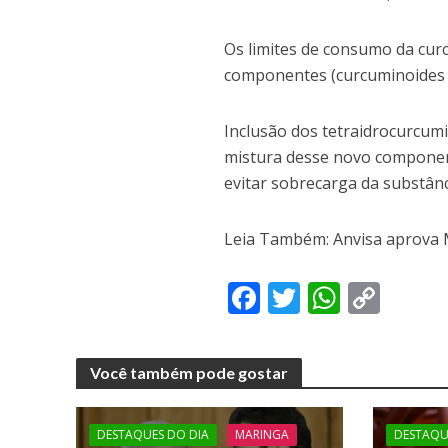
Os limites de consumo da cur
componentes (curcuminoides t
Inclusão dos tetraidrocurcumi
mistura desse novo componen
evitar sobrecarga da substân
Leia Também: Anvisa aprova M
F
T
W
C
ac
w
h
o
e
itt
at
p
Você também pode gostar
b
er
s
y
o
A
Li
DESTAQUES DO DIA
MARINGA
DESTAQU