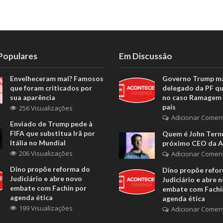
 Populares
Em Discussão
Envelheceram mal? Famosos
Governo Trump m
que foram criticados por
delegado da PF q
sua aparência
no caso Ramagem 
país
256 Visualizações
Adicionar Comen
Enviado de Trump pede à
FIFA que substitua Irã por
Quem é John Ternu
Itália no Mundial
próximo CEO da A
206 Visualizações
Adicionar Comen
Dino propõe reforma do
Dino propõe refo
Judiciário e abre novo
Judiciário e abre 
embate com Fachin por
embate com Fachi
agenda ética
agenda ética
199 Visualizações
Adicionar Comen