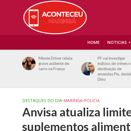
HOME
NOTICIAS
lto
Minnie Driver relata
PF vai investigar
forma
grave acidente de
indícios de crimes 
e pode
carro na França
destinação de
rto e AVC
emendas Pix, decid
Dino
DESTAQUES DO DIA
•
MARINGA
•
POLICIA
Anvisa atualiza limi
suplementos aliment