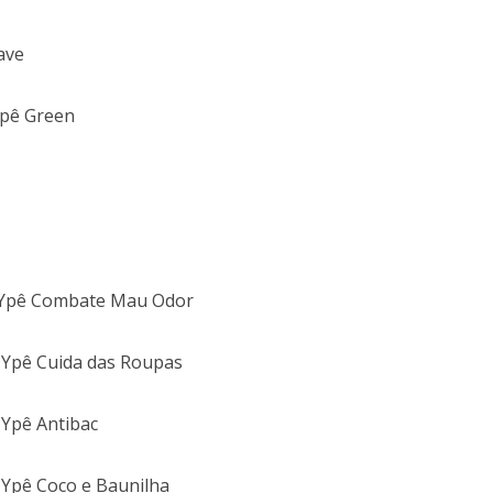
ave
Ypê Green
n Ypê Combate Mau Odor
 Ypê Cuida das Roupas
 Ypê Antibac
 Ypê Coco e Baunilha