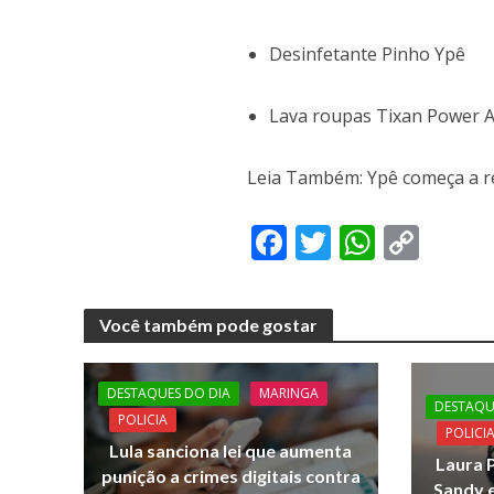
Desinfetante Pinho Ypê
Lava roupas Tixan Power
Leia Também: Ypê começa a r
F
T
W
C
ac
w
h
o
e
itt
at
p
Você também pode gostar
b
er
s
y
o
A
Li
DESTAQUES DO DIA
MARINGA
o
p
n
DESTAQU
POLICIA
POLICI
k
p
k
Lula sanciona lei que aumenta
Laura P
punição a crimes digitais contra
Sandy e