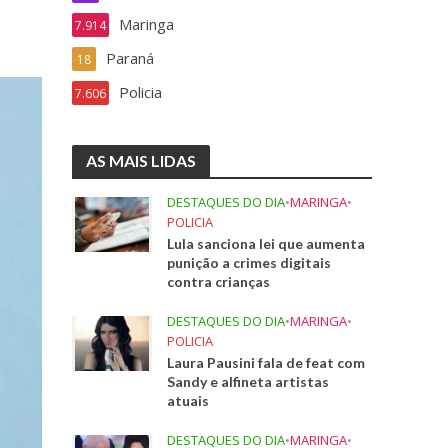
Maringa
7.914
Paraná
18
Policia
7.606
AS MAIS LIDAS
DESTAQUES DO DIA
•
MARINGA
•
POLICIA
Lula sanciona lei que aumenta
punição a crimes digitais
contra crianças
DESTAQUES DO DIA
•
MARINGA
•
POLICIA
Laura Pausini fala de feat com
Sandy e alfineta artistas
atuais
DESTAQUES DO DIA
•
MARINGA
•