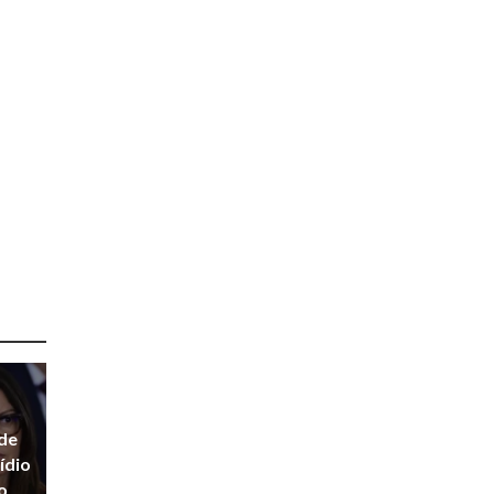
ede
ídio
o