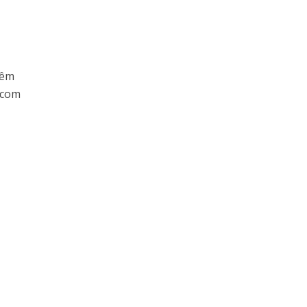
têm
 com