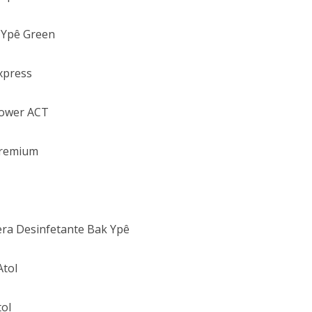
 Ypê Green
xpress
Power ACT
Premium
ra Desinfetante Bak Ypê
Atol
ol