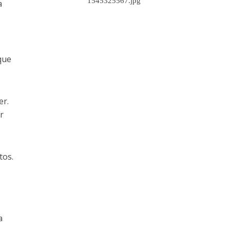
a
que
er.
r
tos.
a