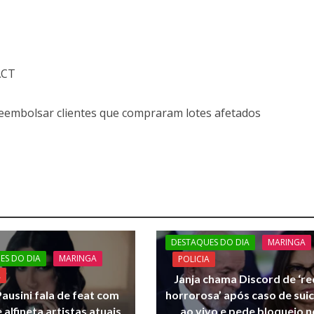
 ACT
eembolsar clientes que compraram lotes afetados
DESTAQUES DO DIA
MARINGA
ES DO DIA
MARINGA
POLICIA
A
Janja chama Discord de ‘r
ausini fala de feat com
horrorosa’ após caso de suic
 alfineta artistas atuais
ao vivo e pede bloqueio n