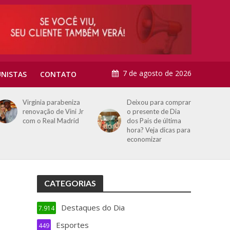
7 de agosto de 2026
NISTAS
CONTATO
Deixou para comprar
Os álibis mais
o presente de Dia
ousados (e bizarros!)
dos Pais de última
que criminosos já
hora? Veja dicas para
usaram para evitar a
economizar
prisão
CATEGORIAS
Destaques do Dia
7.914
Esportes
449