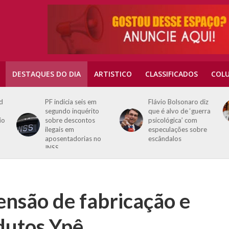
DESTAQUES DO DIA
ARTISTICO
CLASSIFICADOS
COLU
Flávio Bolsonaro diz
Virginia parabeniza
que é alvo de ‘guerra
renovação de Vini Jr
psicológica’ com
com o Real Madrid
especulações sobre
escândalos
nsão de fabricação e
dutos Ypê