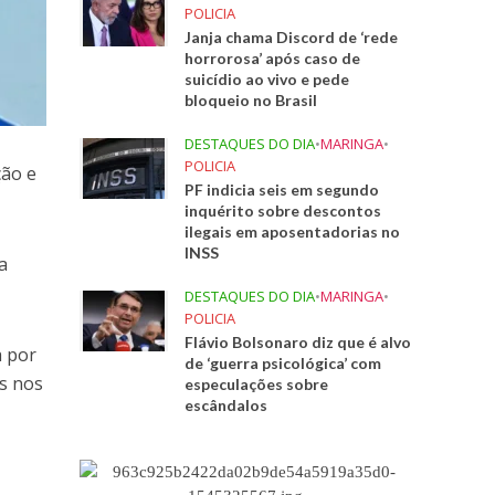
POLICIA
Janja chama Discord de ‘rede
horrorosa’ após caso de
suicídio ao vivo e pede
bloqueio no Brasil
DESTAQUES DO DIA
•
MARINGA
•
POLICIA
ção e
PF indicia seis em segundo
inquérito sobre descontos
ilegais em aposentadorias no
INSS
a
DESTAQUES DO DIA
•
MARINGA
•
POLICIA
Flávio Bolsonaro diz que é alvo
a por
de ‘guerra psicológica’ com
as nos
especulações sobre
escândalos