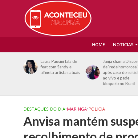
HOME
NOTICIAS
i fala de
Janja chama Discord
PF indicia seis em
ndy e
de ‘rede horrorosa’
segundo inquérito
stas atuais
após caso de suicídio
sobre descontos
ao vivo e pede
ilegais em
bloqueio no Brasil
aposentadorias no
INSS
DESTAQUES DO DIA
•
MARINGA
•
POLICIA
Anvisa mantém suspe
recolhimento de pro