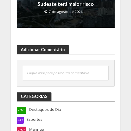
Sudeste terá maior risco
7 de agosto de 2026
Adicionar Comentário
Clique aqui para postar um comentário
CATEGORIAS
Destaques do Dia
7.923
Esportes
449
Maringa
7.923