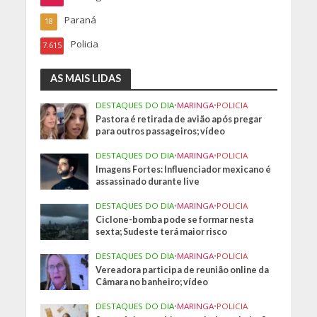
Paraná
18
Policia
7.615
AS MAIS LIDAS
DESTAQUES DO DIA
•
MARINGA
•
POLICIA
Pastora é retirada de avião após pregar
para outros passageiros; vídeo
DESTAQUES DO DIA
•
MARINGA
•
POLICIA
Imagens Fortes: Influenciador mexicano é
assassinado durante live
DESTAQUES DO DIA
•
MARINGA
•
POLICIA
Ciclone-bomba pode se formar nesta
sexta; Sudeste terá maior risco
DESTAQUES DO DIA
•
MARINGA
•
POLICIA
Vereadora participa de reunião online da
Câmara no banheiro; vídeo
DESTAQUES DO DIA
•
MARINGA
•
POLICIA