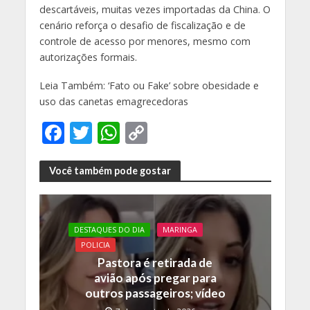
descartáveis, muitas vezes importadas da China. O
cenário reforça o desafio de fiscalização e de
controle de acesso por menores, mesmo com
autorizações formais.
Leia Também: ‘Fato ou Fake’ sobre obesidade e
uso das canetas emagrecedoras
F
T
W
C
ac
w
h
o
e
itt
at
p
Você também pode gostar
b
er
s
y
o
A
Li
DESTAQUES DO DIA
MARINGA
o
p
n
POLICIA
k
p
k
Pastora é retirada de
avião após pregar para
outros passageiros; vídeo