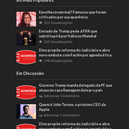
Envelheceram mal? Famosos que foram
criticados por sua aparência
253 Visualizações
Enviado de Trump pede à FIFA que
substitua Irã por Itália no Mundial
203 Visualizações
Dino propõe reforma do Judiciário e abre
novo embate com Fachin por agenda ética
198 Visualizações
Em Discussão
Governo Trump manda delegado da PF que
atuou no caso Ramagem deixar o país
Adicionar Comentário
Quem é John Ternus, o próximo CEO da
Apple
Adicionar Comentário
Dino propõe reforma do Judiciário e abre
novo embate com Fachin por agenda ética