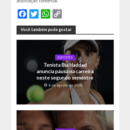
associação comercial.
F
T
W
C
ac
w
h
o
e
itt
at
p
Você também pode gostar
b
er
s
y
o
A
Li
o
p
n
ESPORTES
Tenista Bia Haddad
k
p
k
anuncia pausa na carreira
neste segundo semestre
8 de agosto de 2026