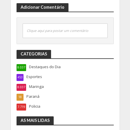
Adicionar Comentário
Clique aqui para postar um comentário
CATEGORIAS
Destaques do Dia
8.037
Esportes
453
Maringa
8.037
Paraná
18
Policia
7.719
AS MAIS LIDAS