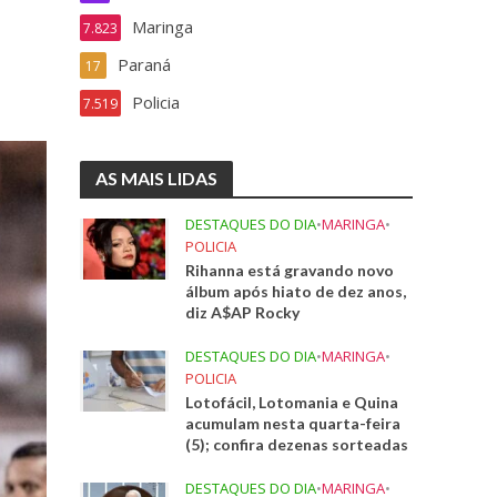
Maringa
7.823
Paraná
17
Policia
7.519
AS MAIS LIDAS
DESTAQUES DO DIA
•
MARINGA
•
POLICIA
Rihanna está gravando novo
álbum após hiato de dez anos,
diz A$AP Rocky
DESTAQUES DO DIA
•
MARINGA
•
POLICIA
Lotofácil, Lotomania e Quina
acumulam nesta quarta-feira
(5); confira dezenas sorteadas
DESTAQUES DO DIA
•
MARINGA
•