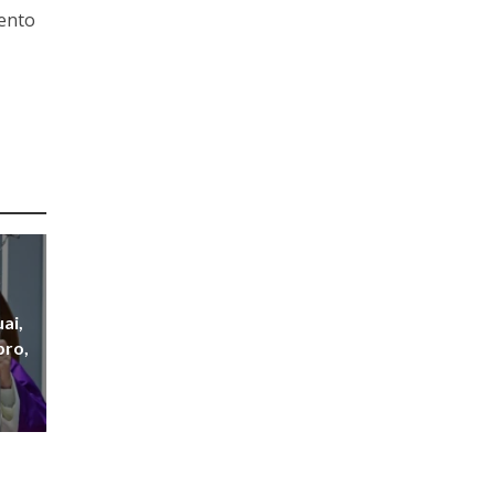
mento
ai,
bro,