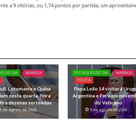
nte a 9 vitórias, ou 1,74 pontos por partida, um aproveita
ES DO DIA
MARINGA
DESTAQUES DO DIA
MARINGA
A
POLICIA
cil, Lotomania e Quina
Papa Leão 14 visitará Urugu
am nesta quarta-feira
Argentina e Peru em novem
nfira dezenas sorteadas
diz Vaticano
5 de agosto de 2026
5 de agosto de 2026