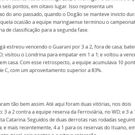
 seis pontos, em oitavo lugar. Isso representa um
 ao do ano passado, quando o Dogão se manteve invicto du
Naquela ocasião a equipe maringaense terminou o campeona
na de classificação para a segunda fase.
á estreou vencendo o Guarani por 3 a 2, fora de casa; bate
; visitou o Londrina para empatar em 1 a 1; e voltou a venc
, em casa. Com esse retrospecto, a equipe acumulava 10 pon
rie C, com um aproveitamento superior a 83%.
ram tão bem assim. Até aqui foram duas vitórias, nos dois
 3 a 2 contra a equipe reserva da Ferroviária, no WD; e 3 a 
ta Catarina. Seguidos de duas derrotas nas rodadas seguint
a; e mais recentemente, 4 a 1 para os reservas do Ituano, em