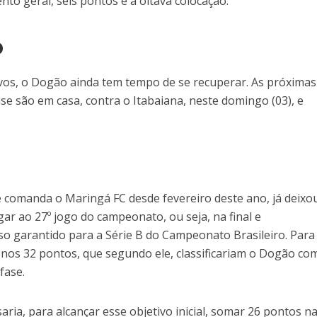
o geral, seis pontos e a oitava colocação.
o
vos, o Dogão ainda tem tempo de se recuperar. As próximas
e são em casa, contra o Itabaiana, neste domingo (03), e
e comanda o Maringá FC desde fevereiro deste ano, já deixo
gar ao 27º jogo do campeonato, ou seja, na final e
 garantido para a Série B do Campeonato Brasileiro. Para 
nos 32 pontos, que segundo ele, classificariam o Dogão co
fase.
ria, para alcançar esse objetivo inicial, somar 26 pontos n