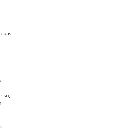
 duas
u
isso,
m
as