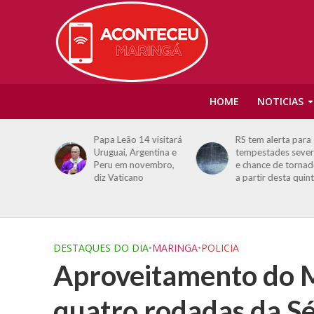
HOME
NOTICIAS
otomania e
Papa Leão 14 visitará
RS tem alerta para
ulam
Uruguai, Argentina e
tempestades sever
-feira (5);
Peru em novembro,
e chance de tornad
enas
diz Vaticano
a partir desta quint
DESTAQUES DO DIA
•
MARINGA
•
POLICIA
Aproveitamento do M
quatro rodadas da Sé