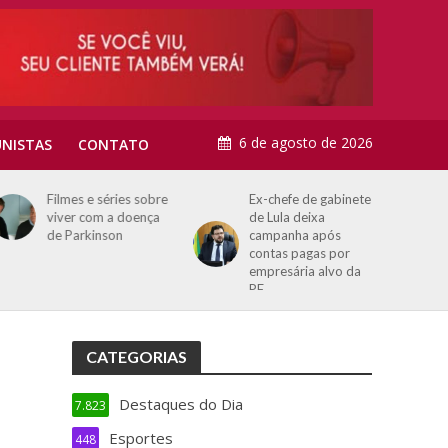
6 de agosto de 2026
NISTAS
CONTATO
Filmes e séries sobre
Ex-chefe de gabinete
viver com a doença
de Lula deixa
de Parkinson
campanha após
contas pagas por
empresária alvo da
PF
CATEGORIAS
Destaques do Dia
7.823
Esportes
448