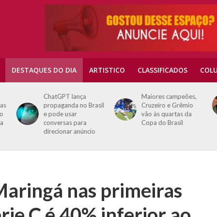
DESTAQUES DO DIA
ARTISTICO
CLASSIFICADOS
COLU
ChatGPT lança
Maiores campeões,
as
propaganda no Brasil
Cruzeiro e Grêmio
o
e pode usar
vão às quartas da
a
conversas para
Copa do Brasil
direcionar anúncio
aringá nas primeiras
rie C é 40% inferior ao