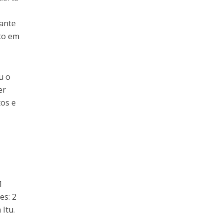
rante
to em
u o
er
tos e
1
es: 2
 Itu.