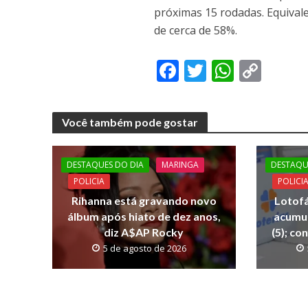
próximas 15 rodadas. Equivale
de cerca de 58%.
F
T
W
C
ac
w
h
o
e
itt
at
p
Você também pode gostar
b
er
s
y
o
A
Li
DESTAQUES DO DIA
MARINGA
DESTAQU
o
p
n
POLICIA
POLICI
k
p
k
Rihanna está gravando novo
Lotofá
álbum após hiato de dez anos,
acumul
diz A$AP Rocky
(5); co
5 de agosto de 2026