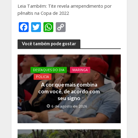
Leia Também: Tite revela arrependimento por
pênaltis na Copa de 2022
F
T
W
C
ac
w
h
o
e
itt
at
p
Você também pode gostar
b
er
s
y
o
A
Li
DESTAQUES DO DIA
MARINGA
o
p
n
POLICIA
k
p
k
A cor que mais combina
com você, de acordo com
seu signo
6 de agosto de 2026