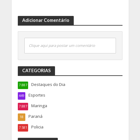
Adicionar Comentário
Clique aqui para postar um comentário
CATEGORIAS
Destaques do Dia
7.887
Esportes
449
Maringa
7.887
Paraná
18
Policia
7.581