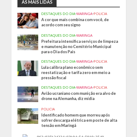
AS MAIS LIDAS
DESTAQUES DO DIA
•
MARINGA
•
POLICIA
A cor que mais combina com você, de
acordo com seu signo
DESTAQUES DO DIA
•
MARINGA
Prefeitura intensifica serviços de limpeza
e manutenção no Cemitério Municipal
para o Dia dos Pais
DESTAQUES DO DIA
•
MARINGA
•
POLICIA
Lula calibra plano econômico sem
reestatização e tarifa zero em meio a
pressão fiscal
DESTAQUES DO DIA
•
MARINGA
•
POLICIA
Avião ucraniano com munição era alvo de
drone na Alemanha, diz mídia
POLICIA
Identificado homem que morreu após
sofrer descarga elétrica em poste de alta
tensão em Maringá