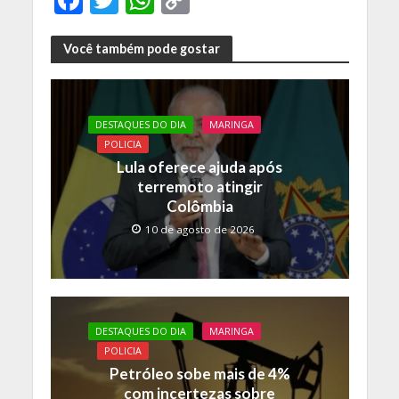
ac
w
h
o
e
itt
at
p
Você também pode gostar
b
er
s
y
o
A
Li
DESTAQUES DO DIA
MARINGA
o
p
n
POLICIA
k
p
k
Lula oferece ajuda após
terremoto atingir
Colômbia
10 de agosto de 2026
DESTAQUES DO DIA
MARINGA
POLICIA
Petróleo sobe mais de 4%
com incertezas sobre