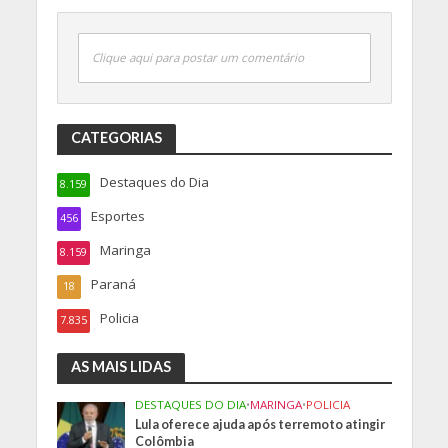
Clique aqui para postar um comentário
CATEGORIAS
Destaques do Dia
8.159
Esportes
456
Maringa
8.159
Paraná
18
Policia
7.835
AS MAIS LIDAS
DESTAQUES DO DIA
•
MARINGA
•
POLICIA
Lula oferece ajuda após terremoto atingir
Colômbia