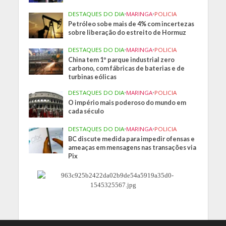
DESTAQUES DO DIA
•
MARINGA
•
POLICIA
Petróleo sobe mais de 4% com incertezas
sobre liberação do estreito de Hormuz
DESTAQUES DO DIA
•
MARINGA
•
POLICIA
China tem 1º parque industrial zero
carbono, com fábricas de baterias e de
turbinas eólicas
DESTAQUES DO DIA
•
MARINGA
•
POLICIA
O império mais poderoso do mundo em
cada século
DESTAQUES DO DIA
•
MARINGA
•
POLICIA
BC discute medida para impedir ofensas e
ameaças em mensagens nas transações via
Pix