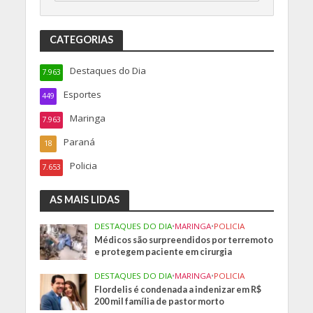
CATEGORIAS
Destaques do Dia
7.963
Esportes
449
Maringa
7.963
Paraná
18
Policia
7.653
AS MAIS LIDAS
DESTAQUES DO DIA
•
MARINGA
•
POLICIA
Médicos são surpreendidos por terremoto
e protegem paciente em cirurgia
DESTAQUES DO DIA
•
MARINGA
•
POLICIA
Flordelis é condenada a indenizar em R$
200 mil família de pastor morto