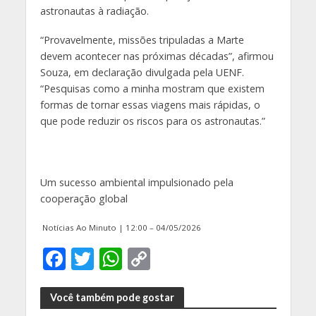
astronautas à radiação.
“Provavelmente, missões tripuladas a Marte
devem acontecer nas próximas décadas”, afirmou
Souza, em declaração divulgada pela UENF.
“Pesquisas como a minha mostram que existem
formas de tornar essas viagens mais rápidas, o
que pode reduzir os riscos para os astronautas.”
Um sucesso ambiental impulsionado pela
cooperação global
Notícias Ao Minuto | 12:00 – 04/05/2026
F
T
W
C
ac
w
h
o
e
itt
at
p
Você também pode gostar