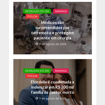
b
er
s
y
o
A
Li
DESTAQUES DO DIA
MARINGA
o
p
n
POLICIA
Médicos são
k
p
k
surpreendidos por
terremoto e protegem
paciente em cirurgia
7 de agosto de 2026
DESTAQUES DO DIA
MARINGA
POLICIA
Flordelis é condenada a
indenizar em R$ 200 mil
família de pastor morto
7 de agosto de 2026