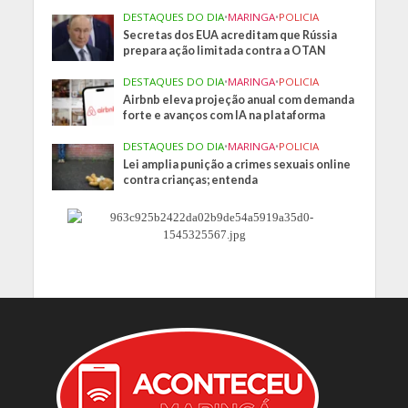
DESTAQUES DO DIA
•
MARINGA
•
POLICIA
Secretas dos EUA acreditam que Rússia
prepara ação limitada contra a OTAN
DESTAQUES DO DIA
•
MARINGA
•
POLICIA
Airbnb eleva projeção anual com demanda
forte e avanços com IA na plataforma
DESTAQUES DO DIA
•
MARINGA
•
POLICIA
Lei amplia punição a crimes sexuais online
contra crianças; entenda