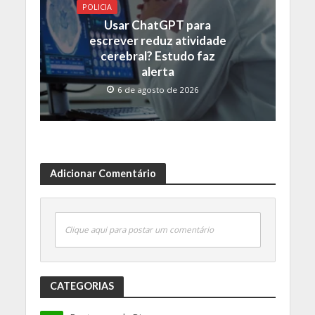
POLICIA
Usar ChatGPT para
escrever reduz atividade
cerebral? Estudo faz
alerta
6 de agosto de 2026
Adicionar Comentário
Clique aqui para postar um comentário
CATEGORIAS