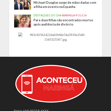
Michael Douglas surge de mãos dadas com
a filha em evento na Espanha
DESTAQUES DO DIA
•
MARINGA
•
POLICIA
Pai e duas filhas são encontrados mortos
após audiência de divórcio
Fone: (44) 99718-XXXX