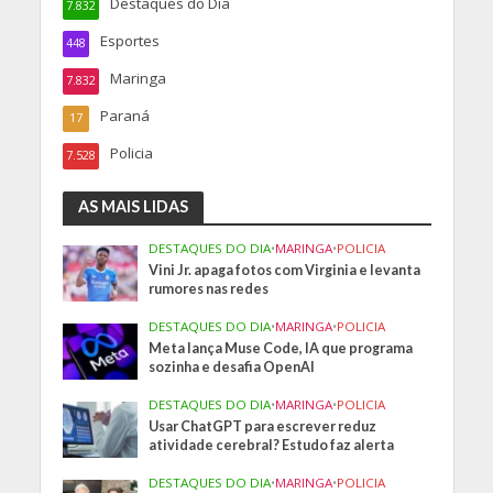
Destaques do Dia
7.832
Esportes
448
Maringa
7.832
Paraná
17
Policia
7.528
AS MAIS LIDAS
DESTAQUES DO DIA
•
MARINGA
•
POLICIA
Vini Jr. apaga fotos com Virginia e levanta
rumores nas redes
DESTAQUES DO DIA
•
MARINGA
•
POLICIA
Meta lança Muse Code, IA que programa
sozinha e desafia OpenAI
DESTAQUES DO DIA
•
MARINGA
•
POLICIA
Usar ChatGPT para escrever reduz
atividade cerebral? Estudo faz alerta
DESTAQUES DO DIA
•
MARINGA
•
POLICIA