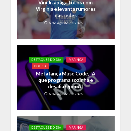
k
p
k
Vini Jr. apaga fotos com
Virginia e levanta rumores
nas redes
6 de agosto de 2026
DESTAQUES DO DIA
MARINGA
POLICIA
Meta lança Muse Code, IA
que programa sozinha e
desafia OpenAI
6 de agosto de 2026
DESTAQUES DO DIA
MARINGA