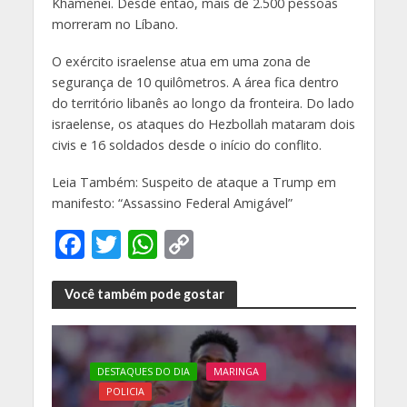
Khamenei. Desde então, mais de 2.500 pessoas
morreram no Líbano.
O exército israelense atua em uma zona de
segurança de 10 quilômetros. A área fica dentro
do território libanês ao longo da fronteira. Do lado
israelense, os ataques do Hezbollah mataram dois
civis e 16 soldados desde o início do conflito.
Leia Também: Suspeito de ataque a Trump em
manifesto: “Assassino Federal Amigável”
F
T
W
C
ac
w
h
o
e
itt
at
p
Você também pode gostar
b
er
s
y
o
A
Li
DESTAQUES DO DIA
MARINGA
o
p
n
POLICIA