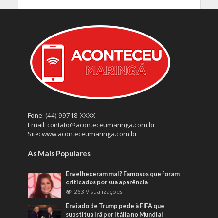
Fone: (44) 99718-XXXX
Email: contato@aconteceumaringa.com.br
Site: www.aconteceumaringa.com.br
As Mais Populares
Envelheceram mal? Famosos que foram
criticados por sua aparência
263 Visualizações
Enviado de Trump pede à FIFA que
substitua Irã por Itália no Mundial