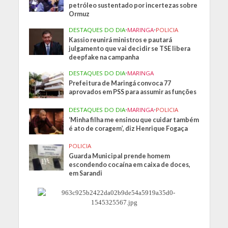
petróleo sustentado por incertezas sobre
Ormuz
DESTAQUES DO DIA
•
MARINGA
•
POLICIA
Kassio reunirá ministros e pautará
julgamento que vai decidir se TSE libera
deepfake na campanha
DESTAQUES DO DIA
•
MARINGA
Prefeitura de Maringá convoca 77
aprovados em PSS para assumir as funções
DESTAQUES DO DIA
•
MARINGA
•
POLICIA
‘Minha filha me ensinou que cuidar também
é ato de coragem’, diz Henrique Fogaça
POLICIA
Guarda Municipal prende homem
escondendo cocaína em caixa de doces,
em Sarandi