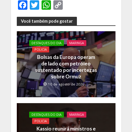
F
T
W
C
ac
w
h
o
e
itt
at
p
Você também pode gostar
b
er
s
y
o
A
Li
DESTAQUES DO DIA
MARINGA
o
p
n
POLICIA
Bolsas da Europa operam
k
p
k
de lado com petróleo
sustentado por incertezas
sobre Ormuz
10 de agosto de 2026
DESTAQUES DO DIA
MARINGA
POLICIA
Kassio reunirá ministros e