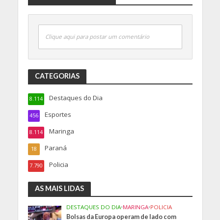
Clique aqui para postar um comentário
CATEGORIAS
Destaques do Dia
8.114
Esportes
456
Maringa
8.114
Paraná
18
Policia
7.790
AS MAIS LIDAS
DESTAQUES DO DIA
•
MARINGA
•
POLICIA
Bolsas da Europa operam de lado com