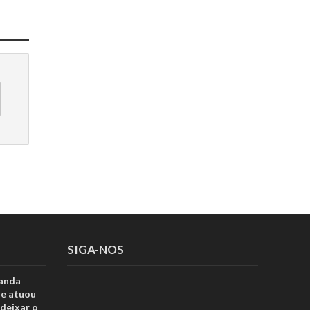
SIGA-NOS
anda
ue atuou
deixar o