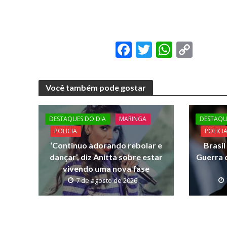
F
T
W
C
ac
w
h
o
e
itt
at
p
Você também pode gostar
b
er
s
y
o
A
Li
DESTAQUES DO DIA
MARINGA
DESTAQU
o
p
n
POLICIA
POLICI
k
p
k
‘Continuo adorando rebolar e
Brasi
dançar’, diz Anitta sobre estar
Guerra d
vivendo uma nova fase
7 de agosto de 2026