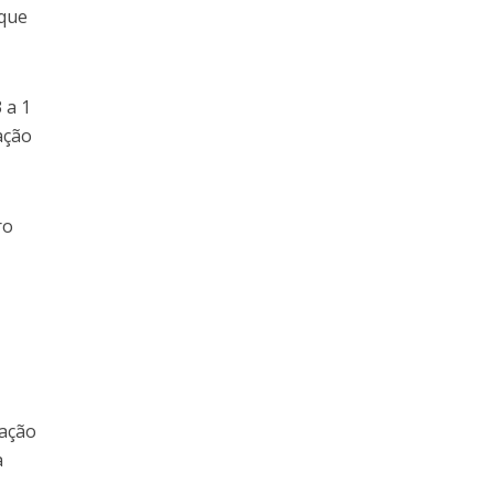
 que
 a 1
ação
ro
ração
à