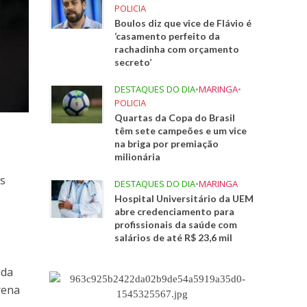
POLICIA
Boulos diz que vice de Flávio é
‘casamento perfeito da
rachadinha com orçamento
secreto’
DESTAQUES DO DIA
•
MARINGA
•
POLICIA
Quartas da Copa do Brasil
têm sete campeões e um vice
na briga por premiação
milionária
os
DESTAQUES DO DIA
•
MARINGA
Hospital Universitário da UEM
abre credenciamento para
profissionais da saúde com
salários de até R$ 23,6 mil
nda
rena