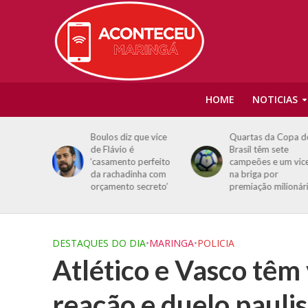
HOME
NOTICIAS
ser
Boulos diz que vice
Quartas da Copa d
a Guerra
de Flávio é
Brasil têm sete
diz
‘casamento perfeito
campeões e um vic
a Suécia
da rachadinha com
na briga por
orçamento secreto’
premiação milionár
DESTAQUES DO DIA
•
MARINGA
•
POLICIA
Atlético e Vasco têm
reação e duelo pauli