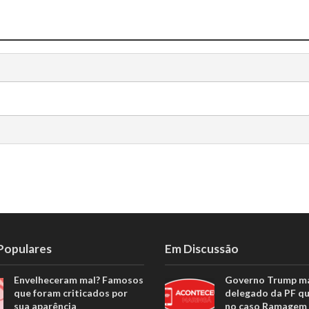
 Populares
Em Discussão
Envelheceram mal? Famosos
Governo Trump m
que foram criticados por
delegado da PF q
sua aparência
no caso Ramagem 