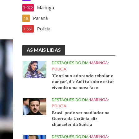
Maringa
7.972
Paraná
18
Policia
7.661
AS MAIS LIDAS
DESTAQUES DO DIA
•
MARINGA
•
POLICIA
‘Continuo adorando rebolar e
dançar’, diz Anitta sobre estar
vivendo uma nova fase
DESTAQUES DO DIA
•
MARINGA
•
POLICIA
Brasil pode ser mediador na
Guerra da Ucrânia, diz
chanceler da Suécia
DESTAQUES DO DIA
•
MARINGA
•