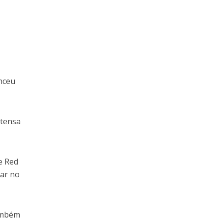
nceu
ntensa
e Red
tar no
também