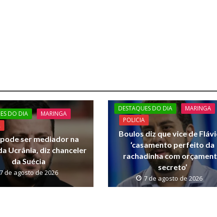
DESTAQUES DO DIA
MARINGA
ES DO DIA
MARINGA
POLICIA
A
Boulos diz que vice de Flávi
l pode ser mediador na
‘casamento perfeito da
a Ucrânia, diz chanceler
rachadinha com orçamen
da Suécia
secreto’
7 de agosto de 2026
7 de agosto de 2026