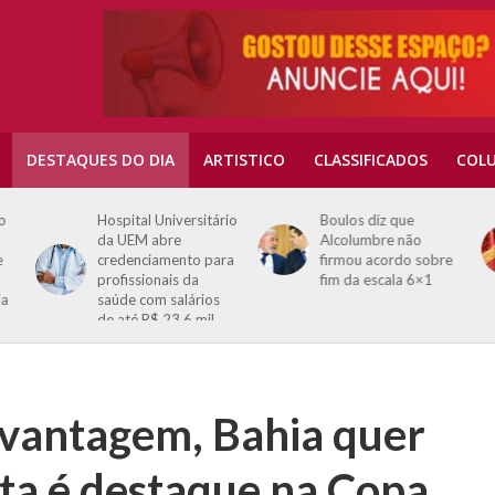
DESTAQUES DO DIA
ARTISTICO
CLASSIFICADOS
COLU
o
Hospital Universitário
Boulos diz que
da UEM abre
Alcolumbre não
e
credenciamento para
firmou acordo sobre
profissionais da
fim da escala 6×1
ia
saúde com salários
de até R$ 23,6 mil
 vantagem, Bahia quer
sta é destaque na Copa