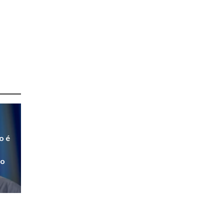
o é
to