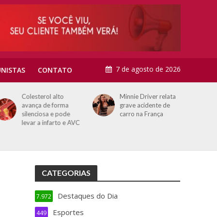
7 de agosto de 2026
NISTAS
CONTATO
Colesterol alto
Minnie Driver relata
avança de forma
grave acidente de
silenciosa e pode
carro na França
levar a infarto e AVC
CATEGORIAS
Destaques do Dia
7.972
Esportes
449