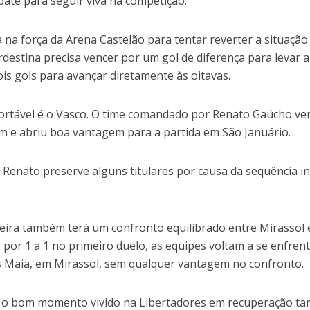
te para seguir viva na competição.
 na força da Arena Castelão para tentar reverter a situação
rdestina precisa vencer por um gol de diferença para levar a
ois gols para avançar diretamente às oitavas.
ortável é o Vasco. O time comandado por Renato Gaúcho ve
m e abriu boa vantagem para a partida em São Januário.
 Renato preserve alguns titulares por causa da sequência i
feira também terá um confronto equilibrado entre Mirassol 
por 1 a 1 no primeiro duelo, as equipes voltam a se enfren
 Maia, em Mirassol, sem qualquer vantagem no confronto.
r o bom momento vivido na Libertadores em recuperação 