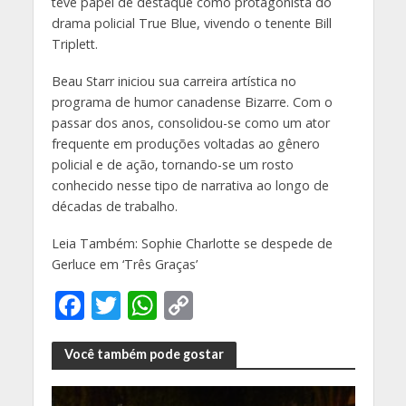
teve papel de destaque como protagonista do
drama policial True Blue, vivendo o tenente Bill
Triplett.
Beau Starr iniciou sua carreira artística no
programa de humor canadense Bizarre. Com o
passar dos anos, consolidou-se como um ator
frequente em produções voltadas ao gênero
policial e de ação, tornando-se um rosto
conhecido nesse tipo de narrativa ao longo de
décadas de trabalho.
Leia Também: Sophie Charlotte se despede de
Gerluce em ‘Três Graças’
F
T
W
C
ac
w
h
o
e
itt
at
p
Você também pode gostar
b
er
s
y