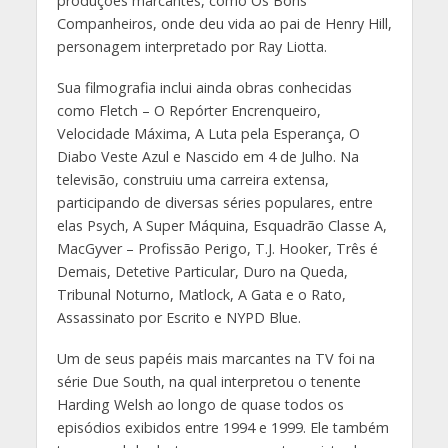
produções marcantes, como Os Bons
Companheiros, onde deu vida ao pai de Henry Hill,
personagem interpretado por Ray Liotta.
Sua filmografia inclui ainda obras conhecidas
como Fletch – O Repórter Encrenqueiro,
Velocidade Máxima, A Luta pela Esperança, O
Diabo Veste Azul e Nascido em 4 de Julho. Na
televisão, construiu uma carreira extensa,
participando de diversas séries populares, entre
elas Psych, A Super Máquina, Esquadrão Classe A,
MacGyver – Profissão Perigo, T.J. Hooker, Três é
Demais, Detetive Particular, Duro na Queda,
Tribunal Noturno, Matlock, A Gata e o Rato,
Assassinato por Escrito e NYPD Blue.
Um de seus papéis mais marcantes na TV foi na
série Due South, na qual interpretou o tenente
Harding Welsh ao longo de quase todos os
episódios exibidos entre 1994 e 1999. Ele também