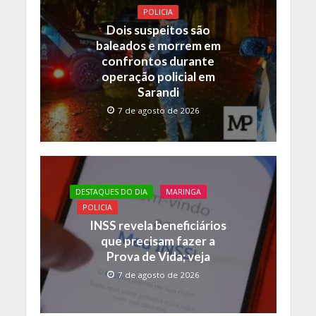
o
A
Li
POLICIA
o
p
n
Dois suspeitos são
baleados e morrem em
k
p
k
confrontos durante
operação policial em
Sarandi
7 de agosto de 2026
DESTAQUES DO DIA
MARINGA
POLICIA
INSS revela beneficiários
que precisam fazer a
Prova de Vida; veja
7 de agosto de 2026