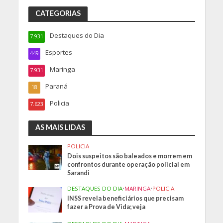
CATEGORIAS
Destaques do Dia
7.931
Esportes
449
Maringa
7.931
Paraná
18
Policia
7.623
AS MAIS LIDAS
POLICIA
Dois suspeitos são baleados e morrem em
confrontos durante operação policial em
Sarandi
DESTAQUES DO DIA
•
MARINGA
•
POLICIA
INSS revela beneficiários que precisam
fazer a Prova de Vida; veja