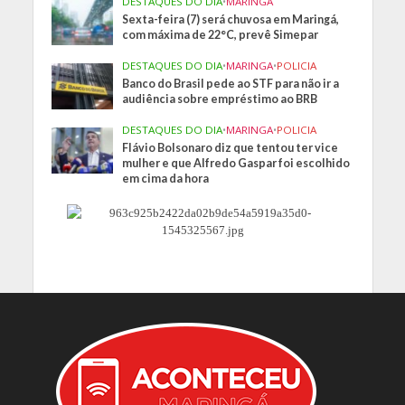
DESTAQUES DO DIA
•
MARINGA
Sexta-feira (7) será chuvosa em Maringá,
com máxima de 22°C, prevê Simepar
DESTAQUES DO DIA
•
MARINGA
•
POLICIA
Banco do Brasil pede ao STF para não ir a
audiência sobre empréstimo ao BRB
DESTAQUES DO DIA
•
MARINGA
•
POLICIA
Flávio Bolsonaro diz que tentou ter vice
mulher e que Alfredo Gaspar foi escolhido
em cima da hora