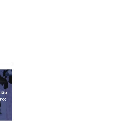
nião
ro;