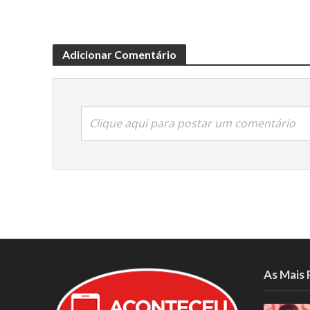
Adicionar Comentário
Clique aqui para postar um comentário
As Mais