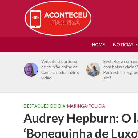
HOME
NOTICIAS
mba pode
Vereadora participa
Sexta-feira combin
esta
de reunião online da
com bolsos cheios?
ste terá
Câmara no banheiro;
Para estes 3 signos
vídeo
sim!
DESTAQUES DO DIA
•
MARINGA
•
POLICIA
Audrey Hepburn: O l
‘Bonequinha de Luxo