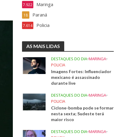
Maringa
7.922
Paraná
18
Policia
7.614
AS MAIS LIDAS
DESTAQUES DO DIA
•
MARINGA
•
POLICIA
Imagens Fortes: Influenciador
mexicano é assassinado
durante live
DESTAQUES DO DIA
•
MARINGA
•
POLICIA
Ciclone-bomba pode se formar
nesta sexta; Sudeste terá
maior risco
DESTAQUES DO DIA
•
MARINGA
•