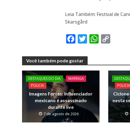
Leia Também: Festival de Can
Skarsgård
F
T
W
C
ac
w
h
o
e
itt
at
p
Você também pode gostar
b
er
s
y
o
A
Li
DESTAQUES DO DIA
MARINGA
DESTAQU
o
p
n
POLICIA
POLICI
k
p
k
Imagens Fortes: Influenciador
Ciclon
mexicano é assassinado
nesta s
durante live
7 de agosto de 2026