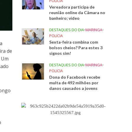
POLICIA
Vereadora participa de
reunião online da Câmara no
banheiro; vídeo
DESTAQUES DO DIA
•
MARINGA
•
POLICIA
Sexta-feira combina com
da
bolsos cheios? Para estes 3
ira de
signos sim!
. Um
DESTAQUES DO DIA
•
MARINGA
•
dado
POLICIA
Dona do Facebook recebe
multa de 492 milhões por
danos causados a jovens
longo
o