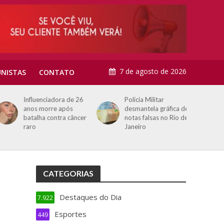
7 de agosto de 2026
NISTAS
CONTATO
Influenciadora de 26
Polícia Militar
anos morre após
desmantela gráfica de
batalha contra câncer
notas falsas no Rio de
raro
Janeiro
CATEGORIAS
Destaques do Dia
7.922
Esportes
449