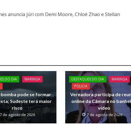
nes anuncia júri com Demi Moore, Chloé Zhao e Stellan
ES DO DIA
MARINGA
DESTAQUES DO DIA
MARINGA
A
POLICIA
e-bomba pode se formar
Vereadora participa de reu
exta; Sudeste terá maior
online da Câmara no banhei
risco
vídeo
7 de agosto de 2026
7 de agosto de 2026