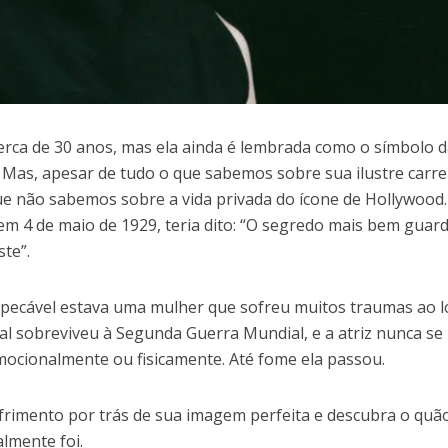
rca de 30 anos, mas ela ainda é lembrada como o símbolo 
 Mas, apesar de tudo o que sabemos sobre sua ilustre carre
 que não sabemos sobre a vida privada do ícone de Hollywood
 em 4 de maio de 1929, teria dito: “O segredo mais bem guar
ste”.
impecável estava uma mulher que sofreu muitos traumas ao 
 mal sobreviveu à Segunda Guerra Mundial, e a atriz nunca se
mocionalmente ou fisicamente. Até fome ela passou.
ofrimento por trás de sua imagem perfeita e descubra o quã
lmente foi.