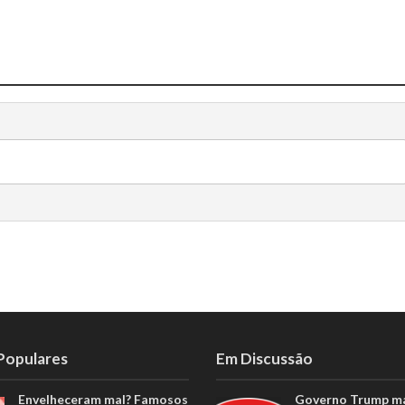
 Populares
Em Discussão
Envelheceram mal? Famosos
Governo Trump m