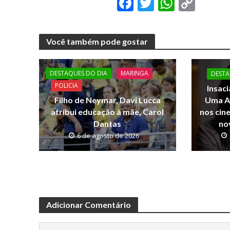
F
T
W
C
ac
w
h
o
e
itt
at
p
Você também pode gostar
b
er
s
y
o
A
Li
DESTAQUES DO DIA
MARINGA
DESTA
o
p
n
POLICIA
Insaci
k
p
k
Uma A
Filho de Neymar, Davi Lucca
nos cin
atribui educação à mãe, Carol
no
Dantas
6 de agosto de 2026
Adicionar Comentário