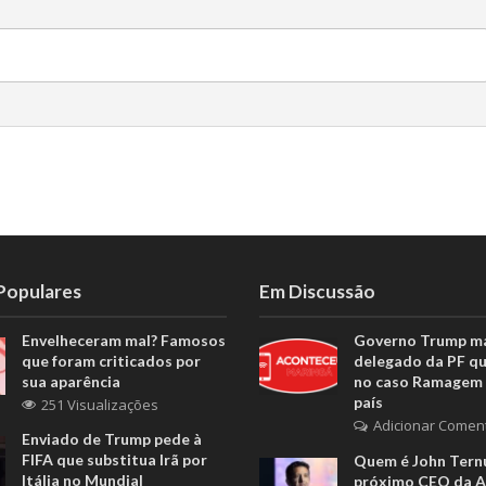
 Populares
Em Discussão
Envelheceram mal? Famosos
Governo Trump m
que foram criticados por
delegado da PF q
sua aparência
no caso Ramagem 
país
251 Visualizações
Adicionar Comen
Enviado de Trump pede à
FIFA que substitua Irã por
Quem é John Ternu
Itália no Mundial
próximo CEO da A