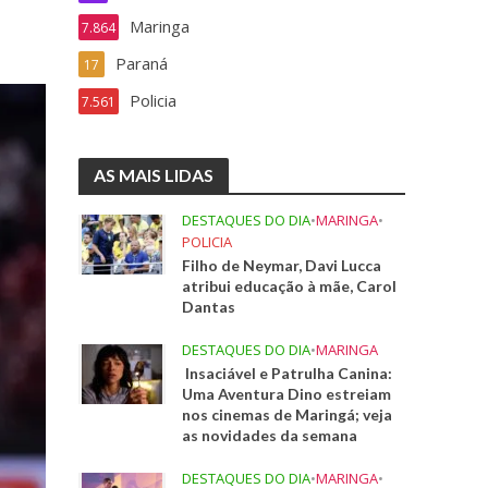
Maringa
7.864
Paraná
17
Policia
7.561
AS MAIS LIDAS
DESTAQUES DO DIA
•
MARINGA
•
POLICIA
Filho de Neymar, Davi Lucca
atribui educação à mãe, Carol
Dantas
DESTAQUES DO DIA
•
MARINGA
Insaciável e Patrulha Canina:
Uma Aventura Dino estreiam
nos cinemas de Maringá; veja
as novidades da semana
DESTAQUES DO DIA
•
MARINGA
•