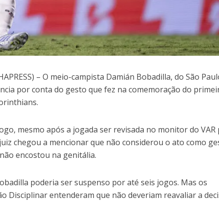
HAPRESS) – O meio-campista Damián Bobadilla, do São Paulo
ncia por conta do gesto que fez na comemoração do primei
orinthians.
 jogo, mesmo após a jogada ser revisada no monitor do VAR 
juiz chegou a mencionar que não considerou o ato como ge
ão encostou na genitália.
badilla poderia ser suspenso por até seis jogos. Mas os
ão Disciplinar entenderam que não deveriam reavaliar a dec