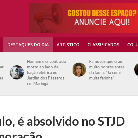
DESTAQUES DO DIA
ARTISTICO
CLASSIFICADOS
COLU
Homem é encontrado
Famosos que eram
tar
morto ao lado de
muito pobres antes
fiação elétrica no
da fama: “Já comi
as
Jardim dos Pássaros
muita farinha”
em Maringá
lo, é absolvido no STJD
moração