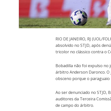
R
IO DE JANEIRO, RJ (UOL/FOL
absolvido no STJD, após denú
tricolor no clássico contra o C
Bobadilla não foi expulso no
árbitro Anderson Daronco. O 
obsceno porque o paraguaio n
Ao ser denunciado no STJD, Bo
auditores da Terceira Comiss
de campo do árbitro.