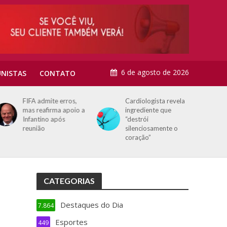
6 de agosto de 2026
NISTAS
CONTATO
FIFA admite erros,
Cardiologista revela
mas reafirma apoio a
ingrediente que
Infantino após
“destrói
reunião
silenciosamente o
coração”
CATEGORIAS
Destaques do Dia
7.864
Esportes
449