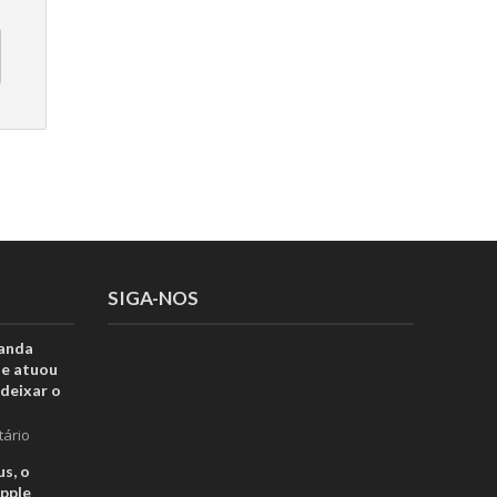
SIGA-NOS
anda
ue atuou
deixar o
tário
s, o
pple