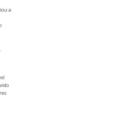
iou a
o
.
il
vido
res