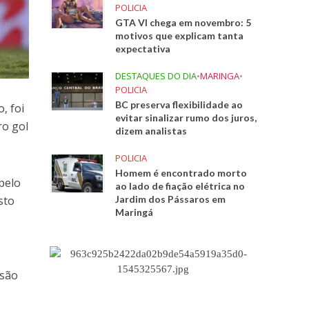
POLICIA
GTA VI chega em novembro: 5
motivos que explicam tanta
expectativa
DESTAQUES DO DIA
•
MARINGA
•
POLICIA
BC preserva flexibilidade ao
, foi
evitar sinalizar rumo dos juros,
ro gol
dizem analistas
POLICIA
Homem é encontrado morto
pelo
ao lado de fiação elétrica no
Jardim dos Pássaros em
sto
Maringá
isão