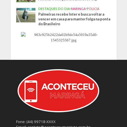
DESTAQUES DO DIA
•
MARINGA
•
POLICIA
Palmeiras recebe Inter e busca voltar a
vencer em casa para manter folga na ponta
do Brasileiro
Fone: (44) 99718-XXXX