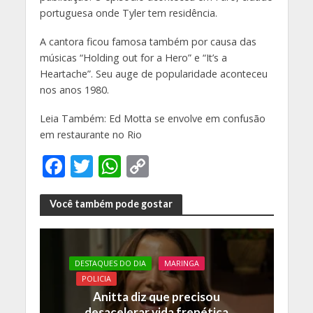
portuguesa onde Tyler tem residência.
A cantora ficou famosa também por causa das
músicas “Holding out for a Hero” e “It’s a
Heartache”. Seu auge de popularidade aconteceu
nos anos 1980.
Leia Também: Ed Motta se envolve em confusão
em restaurante no Rio
F
T
W
C
ac
w
h
o
e
itt
at
p
Você também pode gostar
b
er
s
y
o
A
Li
DESTAQUES DO DIA
MARINGA
o
p
n
POLICIA
k
p
k
Anitta diz que precisou
desacelerar vida frenética