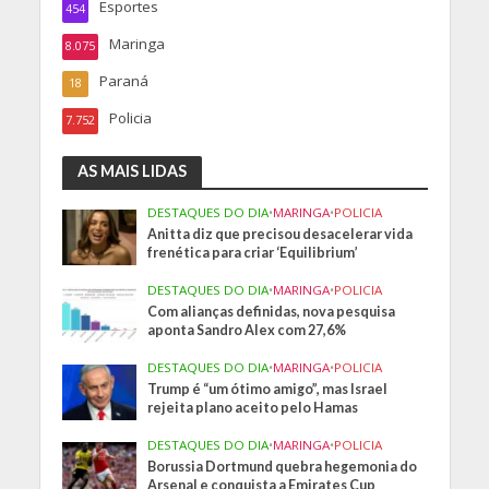
Esportes
454
Maringa
8.075
Paraná
18
Policia
7.752
AS MAIS LIDAS
DESTAQUES DO DIA
•
MARINGA
•
POLICIA
Anitta diz que precisou desacelerar vida
frenética para criar ‘Equilibrium’
DESTAQUES DO DIA
•
MARINGA
•
POLICIA
Com alianças definidas, nova pesquisa
aponta Sandro Alex com 27,6%
DESTAQUES DO DIA
•
MARINGA
•
POLICIA
Trump é “um ótimo amigo”, mas Israel
rejeita plano aceito pelo Hamas
DESTAQUES DO DIA
•
MARINGA
•
POLICIA
Borussia Dortmund quebra hegemonia do
Arsenal e conquista a Emirates Cup