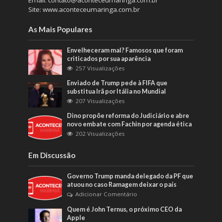
Email: contato@aconteceumaringa.com.br
Site: www.aconteceumaringa.com.br
As Mais Populares
Envelheceram mal? Famosos que foram
criticados por sua aparência
257 Visualizações
Enviado de Trump pede à FIFA que
substitua Irã por Itália no Mundial
207 Visualizações
Dino propõe reforma do Judiciário e abre
novo embate com Fachin por agenda ética
202 Visualizações
Em Discussão
Governo Trump manda delegado da PF que
atuou no caso Ramagem deixar o país
Adicionar Comentário
Quem é John Ternus, o próximo CEO da
Apple