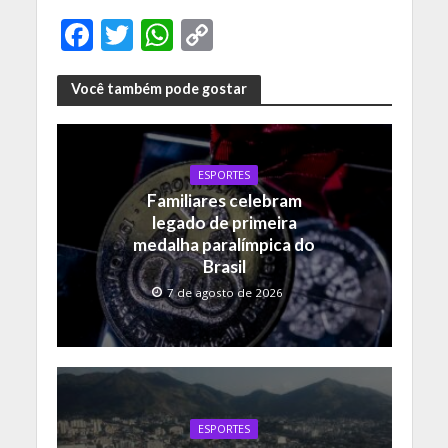
F
T
W
C
ac
w
h
o
e
itt
at
p
Você também pode gostar
b
er
s
y
o
A
Li
ESPORTES
o
p
n
Familiares celebram
k
p
k
legado de primeira
medalha paralímpica do
Brasil
7 de agosto de 2026
ESPORTES