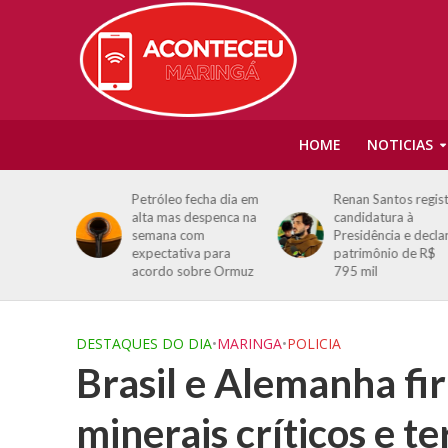
HOME
NOTICIAS
 falência:
Petróleo fecha dia em
Renan Santos regis
as
alta mas despenca na
candidatura à
udo
semana com
Presidência e decla
expectativa para
patrimônio de R$
acordo sobre Ormuz
795 mil
DESTAQUES DO DIA
•
MARINGA
•
POLICIA
Brasil e Alemanha f
minerais críticos e te