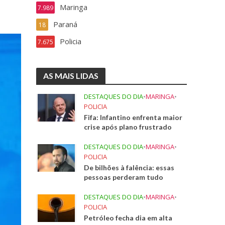
Maringa
7.989
Paraná
18
Policia
7.675
AS MAIS LIDAS
DESTAQUES DO DIA
•
MARINGA
•
POLICIA
Fifa: Infantino enfrenta maior
crise após plano frustrado
DESTAQUES DO DIA
•
MARINGA
•
POLICIA
De bilhões à falência: essas
pessoas perderam tudo
DESTAQUES DO DIA
•
MARINGA
•
POLICIA
Petróleo fecha dia em alta