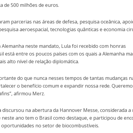
a de 500 milhões de euros.
aram parcerias nas áreas de defesa, pesquisa oceânica, apoi
squisa aeroespacial, tecnologias quânticas e economia circ
 à Alemanha neste mandato, Lula foi recebido com honras
sil está entre os poucos países com os quais a Alemanha m
is alto nível de relação diplomática.
portante do que nunca nesses tempos de tantas mudanças n
talecer o benefício comum e expandir nossa rede. Queremo
afins”, afirmou Merz.
ula discursou na abertura da Hannover Messe, considerada a
e neste ano tem o Brasil como destaque, e participou de en
 oportunidades no setor de biocombustíveis.