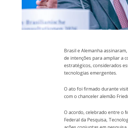
B
rasil e Alemanha assinaram,
de intenções para ampliar a co
estratégicos, considerados es
tecnologias emergentes.
O ato foi firmado durante visit
com o chanceler alemão Fried
O acordo, celebrado entre o M
Federal da Pesquisa, Tecnolog
ações conjuntas em pesquisa,