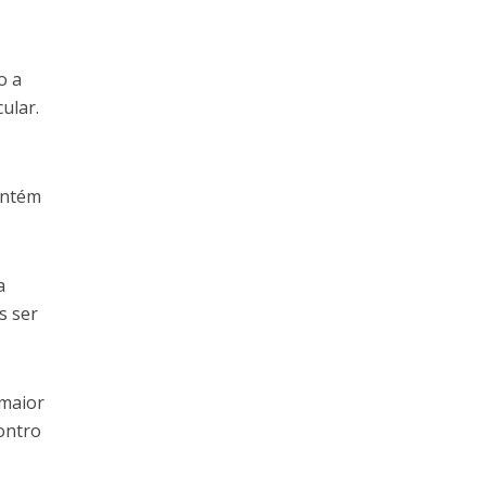
o a
ular.
antém
a
s ser
 maior
contro