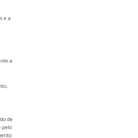
s e a
ante a
nto,
ndo de
 pelo
mento