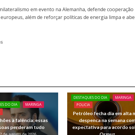
 unilateralismo em evento na Alemanha, defende cooperação
 europeus, além de reforçar políticas de energia limpa e ab
26
DESTAQUES DO DIA
MARINGA
ES DO DIA
MARINGA
POLICIA
A
Petróleo fecha dia em alta 
lhões à falência: essas
despenca na semana co
soas perderam tudo
expectativa para acordo s
Ormuz
7 de agosto de 2026