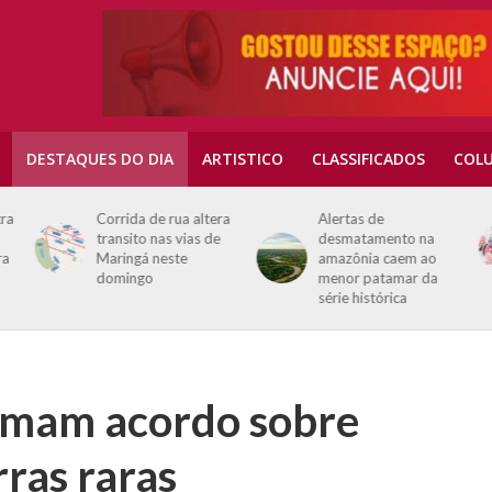
DESTAQUES DO DIA
ARTISTICO
CLASSIFICADOS
COLU
tra
Corrida de rua altera
Alertas de
transito nas vias de
desmatamento na
ra
Maringá neste
amazônia caem ao
domingo
menor patamar da
série histórica
irmam acordo sobre
rras raras