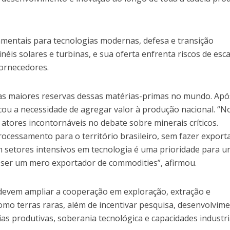
amentais para tecnologias modernas, defesa e transição
néis solares e turbinas, e sua oferta enfrenta riscos de esc
ornecedores.
as maiores reservas dessas matérias-primas no mundo. Apó
acou a necessidade de agregar valor à produção nacional. “N
tores incontornáveis no debate sobre minerais críticos.
ocessamento para o território brasileiro, sem fazer export
m setores intensivos em tecnologia é uma prioridade para 
a ser um mero exportador de commodities”, afirmou.
devem ampliar a cooperação em exploração, extração e
mo terras raras, além de incentivar pesquisa, desenvolvim
ias produtivas, soberania tecnológica e capacidades industri