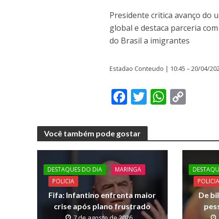
Presidente critica avanço do
global e destaca parceria com
do Brasil a imigrantes
Estadao Conteudo | 10:45 – 20/04/20
F
T
W
C
ac
w
h
o
e
itt
at
p
Você também pode gostar
b
er
s
y
o
A
Li
o
p
n
DESTAQUES DO DIA
MARINGA
DESTAQU
POLICIA
POLICI
k
p
k
Fifa: Infantino enfrenta maior
De bi
crise após plano frustrado
pes
7 de agosto de 2026