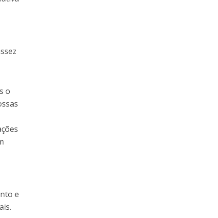
assez
s o
ossas
ações
um
ento e
ais.