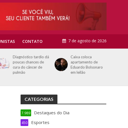
7 de agosto de 2026
NISTAS
CONTATO
Diagnóstico tardio dá
Caixa coloca
poucas chances de
apartamento de
cura do câncer de
Eduardo Bolsonaro
pulmão
em leilão
CATEGORIAS
Destaques do Dia
7.989
Esportes
450