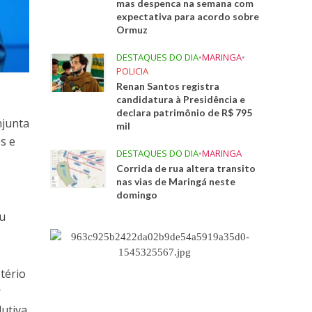
mas despenca na semana com
expectativa para acordo sobre
Ormuz
DESTAQUES DO DIA
•
MARINGA
•
POLICIA
Renan Santos registra
candidatura à Presidência e
declara patrimônio de R$ 795
njunta
mil
os e
DESTAQUES DO DIA
•
MARINGA
e
Corrida de rua altera transito
nas vias de Maringá neste
domingo
iu
tério
r
dutiva