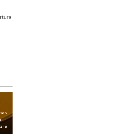
ertura
mas
m
obre