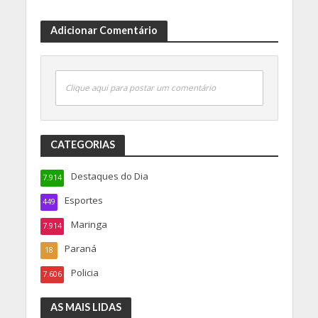
Adicionar Comentário
Clique aqui para postar um comentário
CATEGORIAS
Destaques do Dia
7.914
Esportes
449
Maringa
7.914
Paraná
18
Policia
7.606
AS MAIS LIDAS