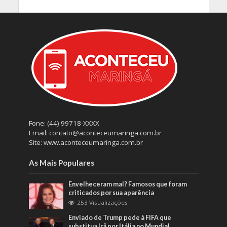
Fone: (44) 99718-XXXX
Email: contato@aconteceumaringa.com.br
Site: www.aconteceumaringa.com.br
As Mais Populares
Envelheceram mal? Famosos que foram
criticados por sua aparência
253 Visualizações
Enviado de Trump pede à FIFA que
substitua Irã por Itália no Mundial