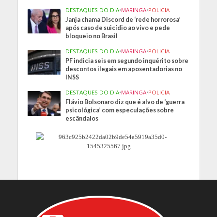
DESTAQUES DO DIA
•
MARINGA
•
POLICIA
Janja chama Discord de ‘rede horrorosa’
após caso de suicídio ao vivo e pede
bloqueio no Brasil
DESTAQUES DO DIA
•
MARINGA
•
POLICIA
PF indicia seis em segundo inquérito sobre
descontos ilegais em aposentadorias no
INSS
DESTAQUES DO DIA
•
MARINGA
•
POLICIA
Flávio Bolsonaro diz que é alvo de ‘guerra
psicológica’ com especulações sobre
escândalos