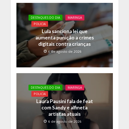
b
er
s
y
o
A
Li
DESTAQUES DO DIA
MARINGA
o
p
n
POLICIA
k
p
k
Lula sanciona lei que
aumenta punição a crimes
digitais contra crianças
6 de agosto de 2026
DESTAQUES DO DIA
MARINGA
POLICIA
Laura Pausini fala de feat
com Sandy e alfineta
artistas atuais
6 de agosto de 2026