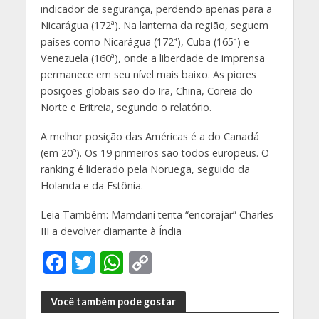
indicador de segurança, perdendo apenas para a
Nicarágua (172ª). Na lanterna da região, seguem
países como Nicarágua (172ª), Cuba (165ª) e
Venezuela (160ª), onde a liberdade de imprensa
permanece em seu nível mais baixo. As piores
posições globais são do Irã, China, Coreia do
Norte e Eritreia, segundo o relatório.
A melhor posição das Américas é a do Canadá
(em 20º). Os 19 primeiros são todos europeus. O
ranking é liderado pela Noruega, seguido da
Holanda e da Estônia.
Leia Também: Mamdani tenta “encorajar” Charles
III a devolver diamante à Índia
F
T
W
C
ac
w
h
o
e
itt
at
p
Você também pode gostar