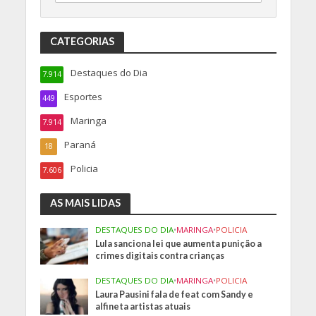
CATEGORIAS
Destaques do Dia
7.914
Esportes
449
Maringa
7.914
Paraná
18
Policia
7.606
AS MAIS LIDAS
DESTAQUES DO DIA
•
MARINGA
•
POLICIA
Lula sanciona lei que aumenta punição a
crimes digitais contra crianças
DESTAQUES DO DIA
•
MARINGA
•
POLICIA
Laura Pausini fala de feat com Sandy e
alfineta artistas atuais