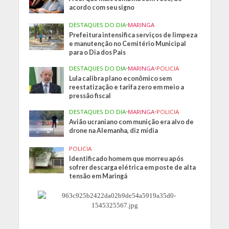
acordo com seu signo
DESTAQUES DO DIA
•
MARINGA
Prefeitura intensifica serviços de limpeza
e manutenção no Cemitério Municipal
para o Dia dos Pais
DESTAQUES DO DIA
•
MARINGA
•
POLICIA
Lula calibra plano econômico sem
reestatização e tarifa zero em meio a
pressão fiscal
DESTAQUES DO DIA
•
MARINGA
•
POLICIA
Avião ucraniano com munição era alvo de
drone na Alemanha, diz mídia
POLICIA
Identificado homem que morreu após
sofrer descarga elétrica em poste de alta
tensão em Maringá