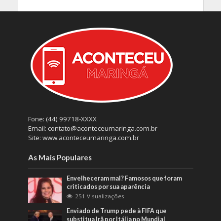
Fone: (44) 99718-XXXX
Email: contato@aconteceumaringa.com.br
Site: www.aconteceumaringa.com.br
As Mais Populares
Envelheceram mal? Famosos que foram
criticados por sua aparência
251 Visualizações
Enviado de Trump pede à FIFA que
substitua Irã por Itália no Mundial