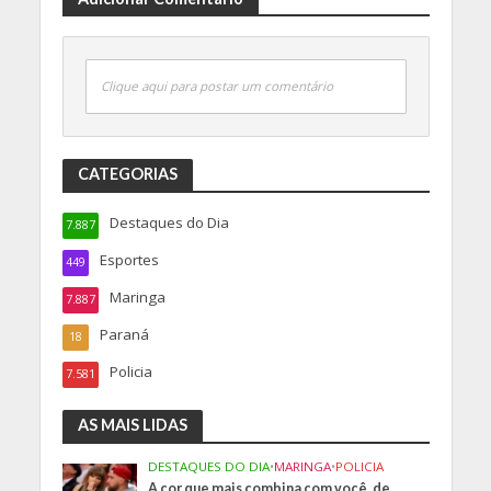
Clique aqui para postar um comentário
CATEGORIAS
Destaques do Dia
7.887
Esportes
449
Maringa
7.887
Paraná
18
Policia
7.581
AS MAIS LIDAS
DESTAQUES DO DIA
•
MARINGA
•
POLICIA
A cor que mais combina com você, de