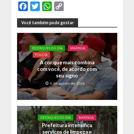
F
T
W
C
ac
w
h
o
e
itt
at
p
Você também pode gostar
b
er
s
y
o
A
Li
DESTAQUES DO DIA
MARINGA
o
p
n
POLICIA
k
p
k
A cor que mais combina
com você, de acordo com
seu signo
6 de agosto de 2026
DESTAQUES DO DIA
MARINGA
Prefeitura intensifica
serviços de limpeza e