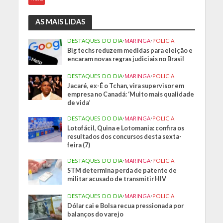
AS MAIS LIDAS
DESTAQUES DO DIA
•
MARINGA
•
POLICIA
Big techs reduzem medidas para eleição e
encaram novas regras judiciais no Brasil
DESTAQUES DO DIA
•
MARINGA
•
POLICIA
Jacaré, ex-É o Tchan, vira supervisor em
empresa no Canadá: ‘Muito mais qualidade
de vida’
DESTAQUES DO DIA
•
MARINGA
•
POLICIA
Lotofácil, Quina e Lotomania: confira os
resultados dos concursos desta sexta-
feira (7)
DESTAQUES DO DIA
•
MARINGA
•
POLICIA
STM determina perda de patente de
militar acusado de transmitir HIV
DESTAQUES DO DIA
•
MARINGA
•
POLICIA
Dólar cai e Bolsa recua pressionada por
balanços do varejo