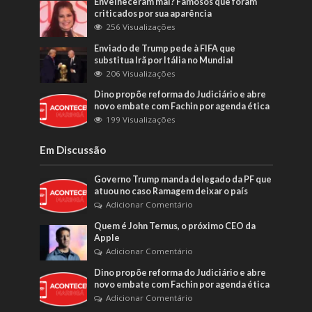
Envelheceram mal? Famosos que foram
criticados por sua aparência
256 Visualizações
Enviado de Trump pede à FIFA que
substitua Irã por Itália no Mundial
206 Visualizações
Dino propõe reforma do Judiciário e abre
novo embate com Fachin por agenda ética
199 Visualizações
Em Discussão
Governo Trump manda delegado da PF que
atuou no caso Ramagem deixar o país
Adicionar Comentário
Quem é John Ternus, o próximo CEO da
Apple
Adicionar Comentário
Dino propõe reforma do Judiciário e abre
novo embate com Fachin por agenda ética
Adicionar Comentário