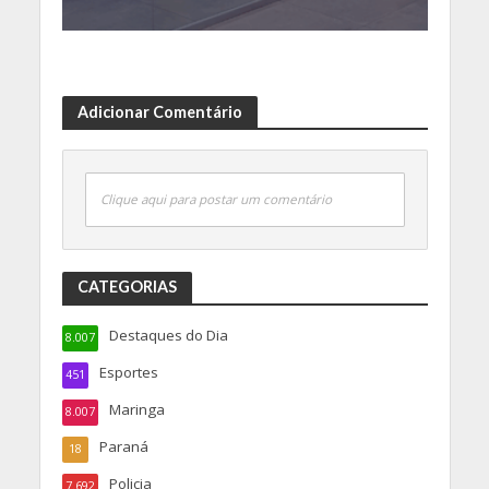
Adicionar Comentário
Clique aqui para postar um comentário
CATEGORIAS
Destaques do Dia
8.007
Esportes
451
Maringa
8.007
Paraná
18
Policia
7.692