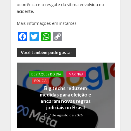
ocorrência e o resgate da vítima envolvida no
acidente.
Mais informações em instantes.
F
T
W
C
ac
w
h
o
e
itt
at
p
Você também pode gostar
b
er
s
y
o
A
Li
DESTAQUES DO DIA
MARINGA
o
p
n
POLICIA
Big techs reduzem
k
p
k
medidas para eleição e
encaram novas regras
judiciais no Brasil
7 de agosto de 2026