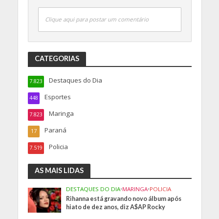
Clique aqui para postar um comentário
CATEGORIAS
Destaques do Dia
7.823
Esportes
448
Maringa
7.823
Paraná
17
Policia
7.519
AS MAIS LIDAS
DESTAQUES DO DIA
•
MARINGA
•
POLICIA
Rihanna está gravando novo álbum após
hiato de dez anos, diz A$AP Rocky