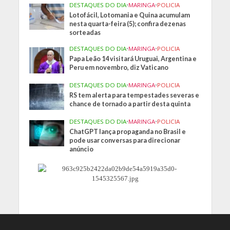
DESTAQUES DO DIA
•
MARINGA
•
POLICIA
Lotofácil, Lotomania e Quina acumulam
nesta quarta-feira (5); confira dezenas
sorteadas
DESTAQUES DO DIA
•
MARINGA
•
POLICIA
Papa Leão 14 visitará Uruguai, Argentina e
Peru em novembro, diz Vaticano
DESTAQUES DO DIA
•
MARINGA
•
POLICIA
RS tem alerta para tempestades severas e
chance de tornado a partir desta quinta
DESTAQUES DO DIA
•
MARINGA
•
POLICIA
ChatGPT lança propaganda no Brasil e
pode usar conversas para direcionar
anúncio