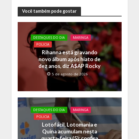
ac
w
h
o
e
itt
at
p
Você também pode gostar
b
er
s
y
o
A
Li
DESTAQUES DO DIA
MARINGA
o
p
n
POLICIA
k
p
k
Rihanna está gravando
novo álbum após hiato de
dez anos, diz A$AP Rocky
5 de agosto de 2026
DESTAQUES DO DIA
MARINGA
POLICIA
Lotofácil, Lotomania e
Quina acumulam nesta
quarta-feira (5); confira