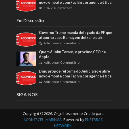
novo embate com Fachin por agenda ética
194 Visualizações
Em Discussão
Governo Trump manda delegado da PF que
atuou no caso Ramagem deixar o país
Adicionar Comentário
Quem é John Ternus, o próximo CEO da
Apple
Adicionar Comentário
Dino propõe reforma do Judiciário e abre
novo embate com Fachin por agenda ética
Adicionar Comentário
SIGA-NOS
Copyright © 2026. Orgulhosamente Criado para
ACONTECEU MARINGÁ
. Powered by
ENETBRAS
NETWORK
.