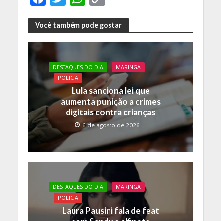
ac
w
h
o
e
itt
at
p
Você também pode gostar
b
er
s
y
o
A
Li
DESTAQUES DO DIA
MARINGA
o
p
n
POLICIA
k
p
k
Lula sanciona lei que
aumenta punição a crimes
digitais contra crianças
6 de agosto de 2026
DESTAQUES DO DIA
MARINGA
POLICIA
Laura Pausini fala de feat