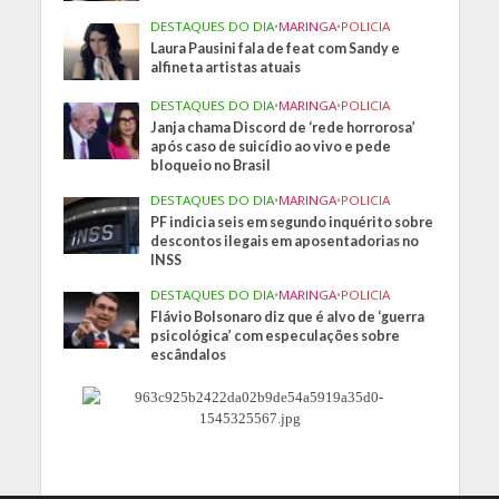
DESTAQUES DO DIA
•
MARINGA
•
POLICIA
Laura Pausini fala de feat com Sandy e
alfineta artistas atuais
DESTAQUES DO DIA
•
MARINGA
•
POLICIA
Janja chama Discord de ‘rede horrorosa’
após caso de suicídio ao vivo e pede
bloqueio no Brasil
DESTAQUES DO DIA
•
MARINGA
•
POLICIA
PF indicia seis em segundo inquérito sobre
descontos ilegais em aposentadorias no
INSS
DESTAQUES DO DIA
•
MARINGA
•
POLICIA
Flávio Bolsonaro diz que é alvo de ‘guerra
psicológica’ com especulações sobre
escândalos