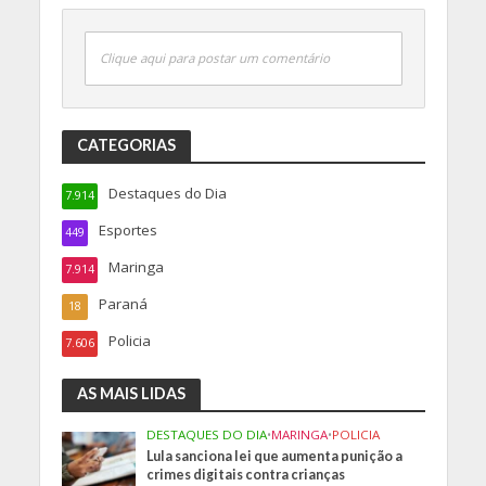
Clique aqui para postar um comentário
CATEGORIAS
Destaques do Dia
7.914
Esportes
449
Maringa
7.914
Paraná
18
Policia
7.606
AS MAIS LIDAS
DESTAQUES DO DIA
•
MARINGA
•
POLICIA
Lula sanciona lei que aumenta punição a
crimes digitais contra crianças