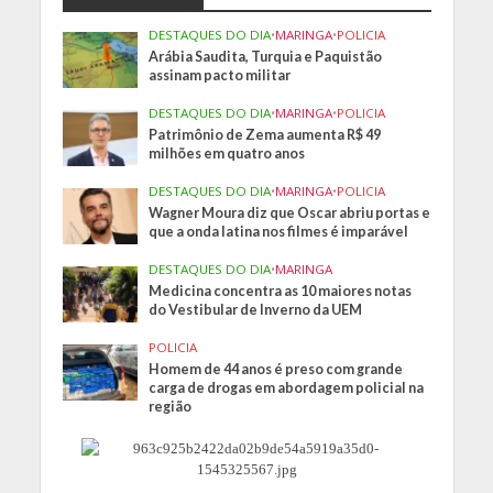
DESTAQUES DO DIA
•
MARINGA
•
POLICIA
Arábia Saudita, Turquia e Paquistão
assinam pacto militar
DESTAQUES DO DIA
•
MARINGA
•
POLICIA
Patrimônio de Zema aumenta R$ 49
milhões em quatro anos
DESTAQUES DO DIA
•
MARINGA
•
POLICIA
Wagner Moura diz que Oscar abriu portas e
que a onda latina nos filmes é imparável
DESTAQUES DO DIA
•
MARINGA
Medicina concentra as 10 maiores notas
do Vestibular de Inverno da UEM
POLICIA
Homem de 44 anos é preso com grande
carga de drogas em abordagem policial na
região