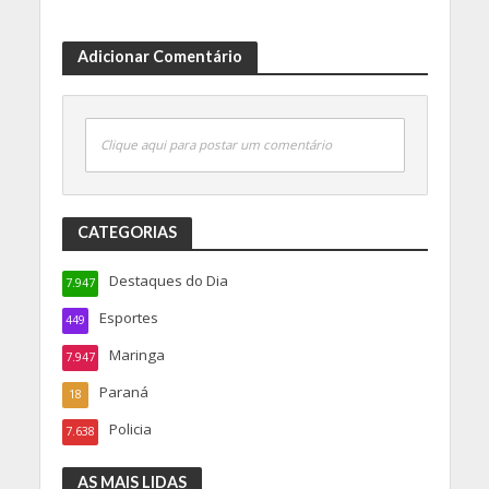
Adicionar Comentário
Clique aqui para postar um comentário
CATEGORIAS
Destaques do Dia
7.947
Esportes
449
Maringa
7.947
Paraná
18
Policia
7.638
AS MAIS LIDAS