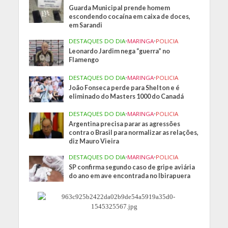
Guarda Municipal prende homem
escondendo cocaína em caixa de doces,
em Sarandi
DESTAQUES DO DIA
•
MARINGA
•
POLICIA
Leonardo Jardim nega “guerra” no
Flamengo
DESTAQUES DO DIA
•
MARINGA
•
POLICIA
João Fonseca perde para Shelton e é
eliminado do Masters 1000 do Canadá
DESTAQUES DO DIA
•
MARINGA
•
POLICIA
Argentina precisa parar as agressões
contra o Brasil para normalizar as relações,
diz Mauro Vieira
DESTAQUES DO DIA
•
MARINGA
•
POLICIA
SP confirma segundo caso de gripe aviária
do ano em ave encontrada no Ibirapuera