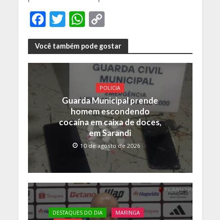
F
T
W
C
ac
w
h
o
e
itt
at
p
Você também pode gostar
b
er
s
y
o
A
Li
POLICIA
o
p
n
Guarda Municipal prende
k
p
k
homem escondendo
cocaína em caixa de doces,
em Sarandi
10 de agosto de 2026
DESTAQUES DO DIA
MARINGA