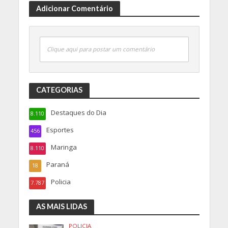
Adicionar Comentário
Clique aqui para postar um comentário
CATEGORIAS
Destaques do Dia
8.110
Esportes
456
Maringa
8.110
Paraná
18
Policia
7.787
AS MAIS LIDAS
POLICIA