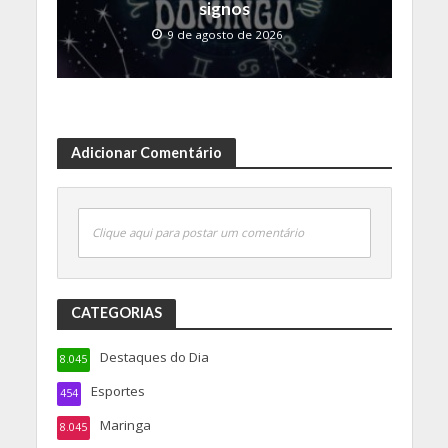
signos
9 de agosto de 2026
Adicionar Comentário
Clique aqui para postar um comentário
CATEGORIAS
Destaques do Dia
8.045
Esportes
454
Maringa
8.045