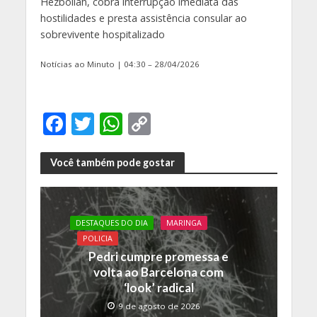
Hezbollah, cobra interrupção imediata das
hostilidades e presta assistência consular ao
sobrevivente hospitalizado
Notícias ao Minuto | 04:30 – 28/04/2026
F
T
W
C
ac
w
h
o
e
itt
at
p
Você também pode gostar
b
er
s
y
o
A
Li
DESTAQUES DO DIA
MARINGA
o
p
n
POLICIA
k
p
k
Pedri cumpre promessa e
volta ao Barcelona com
‘look’ radical
9 de agosto de 2026