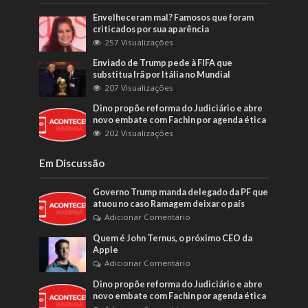
Envelheceram mal? Famosos que foram
criticados por sua aparência
257 Visualizações
Enviado de Trump pede à FIFA que
substitua Irã por Itália no Mundial
207 Visualizações
Dino propõe reforma do Judiciário e abre
novo embate com Fachin por agenda ética
202 Visualizações
Em Discussão
Governo Trump manda delegado da PF que
atuou no caso Ramagem deixar o país
Adicionar Comentário
Quem é John Ternus, o próximo CEO da
Apple
Adicionar Comentário
Dino propõe reforma do Judiciário e abre
novo embate com Fachin por agenda ética