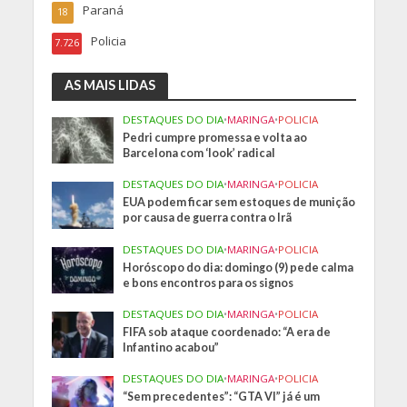
Paraná
18
Policia
7.726
AS MAIS LIDAS
DESTAQUES DO DIA
•
MARINGA
•
POLICIA
Pedri cumpre promessa e volta ao
Barcelona com ‘look’ radical
DESTAQUES DO DIA
•
MARINGA
•
POLICIA
EUA podem ficar sem estoques de munição
por causa de guerra contra o Irã
DESTAQUES DO DIA
•
MARINGA
•
POLICIA
Horóscopo do dia: domingo (9) pede calma
e bons encontros para os signos
DESTAQUES DO DIA
•
MARINGA
•
POLICIA
FIFA sob ataque coordenado: “A era de
Infantino acabou”
DESTAQUES DO DIA
•
MARINGA
•
POLICIA
“Sem precedentes”: “GTA VI” já é um