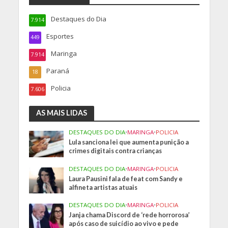
Destaques do Dia
7.914
Esportes
449
Maringa
7.914
Paraná
18
Policia
7.606
AS MAIS LIDAS
DESTAQUES DO DIA
•
MARINGA
•
POLICIA
Lula sanciona lei que aumenta punição a
crimes digitais contra crianças
DESTAQUES DO DIA
•
MARINGA
•
POLICIA
Laura Pausini fala de feat com Sandy e
alfineta artistas atuais
DESTAQUES DO DIA
•
MARINGA
•
POLICIA
Janja chama Discord de ‘rede horrorosa’
após caso de suicídio ao vivo e pede