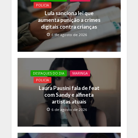
o
p
n
POLICIA
k
p
k
Lula sanciona lei que
aumenta punição a crimes
digitais contra crianças
6 de agosto de 2026
DESTAQUES DO DIA
MARINGA
POLICIA
Laura Pausini fala de feat
com Sandy e alfineta
artistas atuais
6 de agosto de 2026