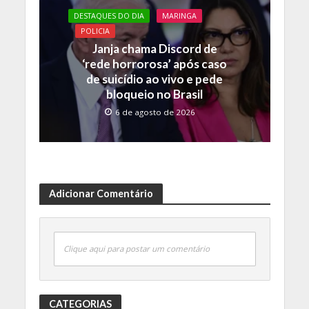
DESTAQUES DO DIA
MARINGA
POLICIA
Janja chama Discord de
‘rede horrorosa’ após caso
de suicídio ao vivo e pede
bloqueio no Brasil
6 de agosto de 2026
Adicionar Comentário
Clique aqui para postar um comentário
CATEGORIAS