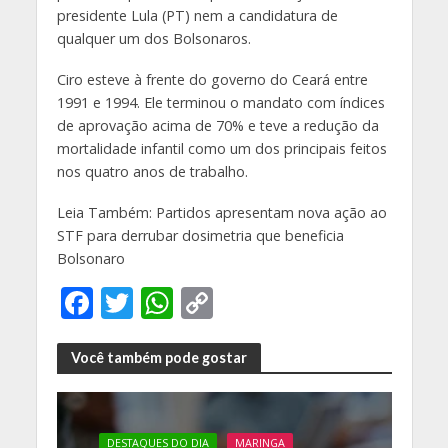
presidente Lula (PT) nem a candidatura de
qualquer um dos Bolsonaros.
Ciro esteve à frente do governo do Ceará entre
1991 e 1994. Ele terminou o mandato com índices
de aprovação acima de 70% e teve a redução da
mortalidade infantil como um dos principais feitos
nos quatro anos de trabalho.
Leia Também: Partidos apresentam nova ação ao
STF para derrubar dosimetria que beneficia
Bolsonaro
F
T
W
C
ac
w
h
o
e
itt
at
p
Você também pode gostar
b
er
s
y
o
A
Li
DESTAQUES DO DIA
MARINGA