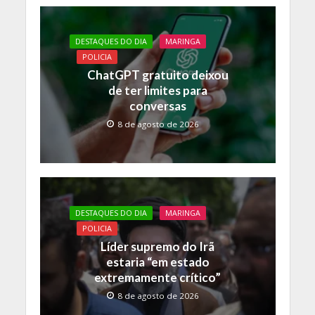
b
er
s
y
o
A
Li
DESTAQUES DO DIA
MARINGA
o
p
n
POLICIA
k
p
k
ChatGPT gratuito deixou
de ter limites para
conversas
8 de agosto de 2026
DESTAQUES DO DIA
MARINGA
POLICIA
Líder supremo do Irã
estaria “em estado
extremamente crítico”
8 de agosto de 2026