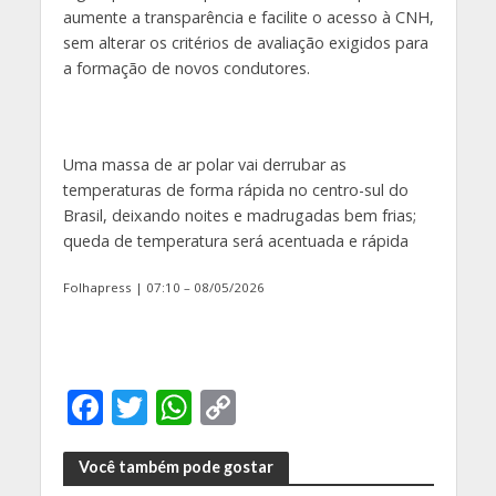
aumente a transparência e facilite o acesso à CNH,
sem alterar os critérios de avaliação exigidos para
a formação de novos condutores.
Uma massa de ar polar vai derrubar as
temperaturas de forma rápida no centro-sul do
Brasil, deixando noites e madrugadas bem frias;
queda de temperatura será acentuada e rápida
Folhapress | 07:10 – 08/05/2026
F
T
W
C
ac
w
h
o
e
itt
at
p
Você também pode gostar