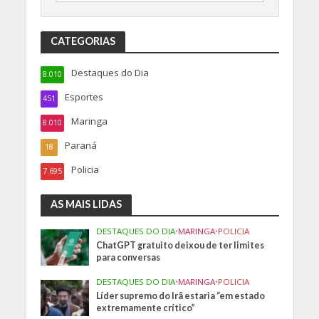
CATEGORIAS
Destaques do Dia
8.010
Esportes
451
Maringa
8.010
Paraná
18
Policia
7.695
AS MAIS LIDAS
DESTAQUES DO DIA
•
MARINGA
•
POLICIA
ChatGPT gratuito deixou de ter limites
para conversas
DESTAQUES DO DIA
•
MARINGA
•
POLICIA
Líder supremo do Irã estaria “em estado
extremamente crítico”