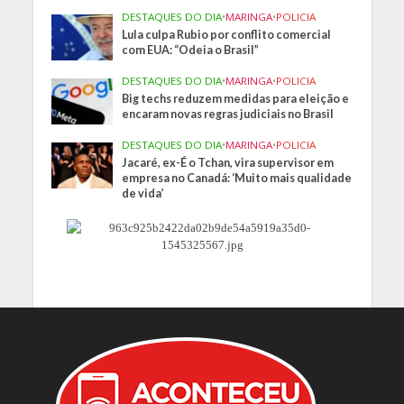
DESTAQUES DO DIA
•
MARINGA
•
POLICIA
Lula culpa Rubio por conflito comercial
com EUA: “Odeia o Brasil”
DESTAQUES DO DIA
•
MARINGA
•
POLICIA
Big techs reduzem medidas para eleição e
encaram novas regras judiciais no Brasil
DESTAQUES DO DIA
•
MARINGA
•
POLICIA
Jacaré, ex-É o Tchan, vira supervisor em
empresa no Canadá: ‘Muito mais qualidade
de vida’