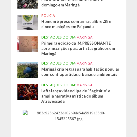
domingo em Maringá
POLICIA
Homem é preso com arma calibre .38 e
cinco munições em Paiçandu
DESTAQUES DO DIA
•
MARINGA
Primeira edição da IM.PRESSONANTE
abre inscrições para artistas gráficos em
Maringá
DESTAQUES DO DIA
•
MARINGA
Maringá cria regras para habitação popular
com contrapartidas urbanas e ambientais
DESTAQUES DO DIA
•
MARINGA
Leffs lança videoclipe de “Sagitário” e
amplia narrativa mística do álbum
Atravessada