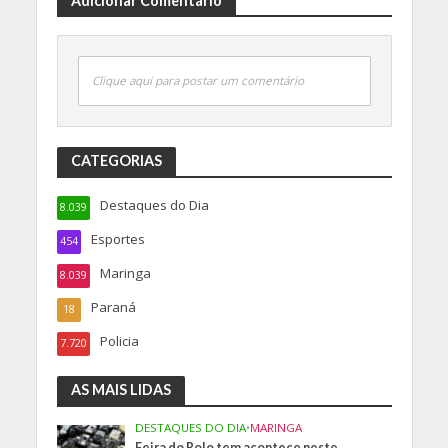
Adicionar Comentário
Clique aqui para postar um comentário
CATEGORIAS
Destaques do Dia
8.039
Esportes
454
Maringa
8.039
Paraná
18
Policia
7.720
AS MAIS LIDAS
DESTAQUES DO DIA
•
MARINGA
Feira do Rolo tem acontece neste