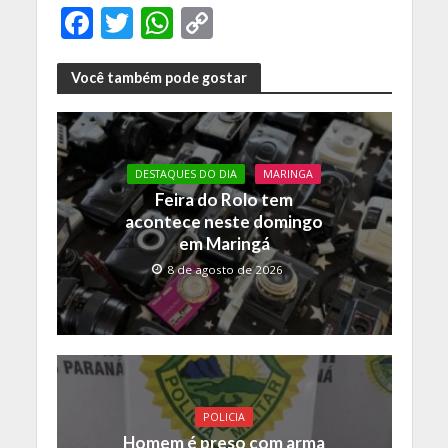
F
T
W
C
ac
w
h
o
e
itt
at
p
Você também pode gostar
b
er
s
y
o
A
Li
o
p
n
DESTAQUES DO DIA
MARINGA
Feira do Rolo tem
k
p
k
acontece neste domingo
em Maringá
8 de agosto de 2026
POLICIA
Homem é preso com arma