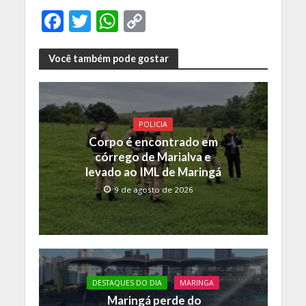
F
T
W
C
ac
w
h
o
e
itt
at
p
Você também pode gostar
b
er
s
y
o
A
Li
o
p
n
POLICIA
Corpo é encontrado em
k
p
k
córrego de Marialva e
levado ao IML de Maringá
9 de agosto de 2026
DESTAQUES DO DIA
MARINGA
Maringá perde do