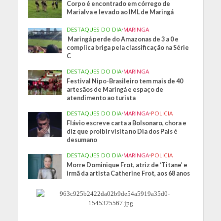
Corpo é encontrado em córrego de
Marialva e levado ao IML de Maringá
DESTAQUES DO DIA
•
MARINGA
Maringá perde do Amazonas de 3 a 0 e
complica briga pela classificação na Série
C
DESTAQUES DO DIA
•
MARINGA
Festival Nipo-Brasileiro tem mais de 40
artesãos de Maringá e espaço de
atendimento ao turista
DESTAQUES DO DIA
•
MARINGA
•
POLICIA
Flávio escreve carta a Bolsonaro, chora e
diz que proibir visita no Dia dos Pais é
desumano
DESTAQUES DO DIA
•
MARINGA
•
POLICIA
Morre Dominique Frot, atriz de ‘Titane’ e
irmã da artista Catherine Frot, aos 68 anos