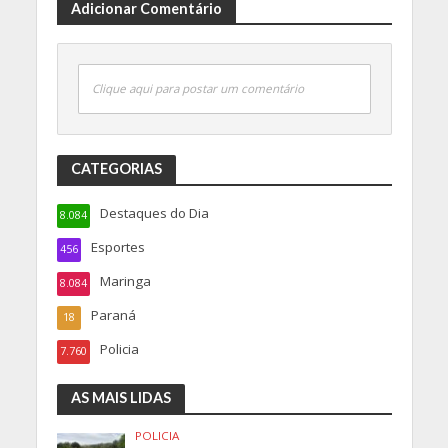
Adicionar Comentário
Clique aqui para postar um comentário
CATEGORIAS
Destaques do Dia
8.084
Esportes
456
Maringa
8.084
Paraná
18
Policia
7.760
AS MAIS LIDAS
POLICIA