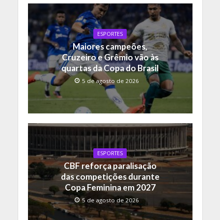
b
er
s
y
o
A
Li
o
p
n
ESPORTES
Maiores campeões,
k
p
k
Cruzeiro e Grêmio vão às
quartas da Copa do Brasil
5 de agosto de 2026
ESPORTES
CBF reforça paralisação
das competições durante
Copa Feminina em 2027
5 de agosto de 2026