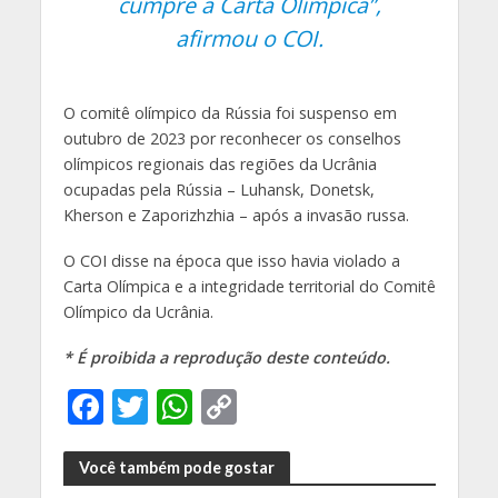
cumpre a Carta Olímpica”,
afirmou o COI.
O comitê olímpico da Rússia foi suspenso em
outubro de 2023 por reconhecer os conselhos
olímpicos regionais das regiões da Ucrânia
ocupadas pela Rússia – Luhansk, Donetsk,
Kherson e Zaporizhzhia – após a invasão russa.
O COI disse na época que isso havia violado a
Carta Olímpica e a integridade territorial do Comitê
Olímpico da Ucrânia.
* É proibida a reprodução deste conteúdo.
F
T
W
C
ac
w
h
o
e
itt
at
p
Você também pode gostar