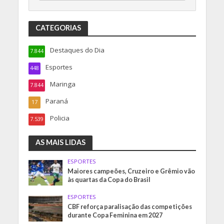
CATEGORIAS
Destaques do Dia
7.844
Esportes
448
Maringa
7.844
Paraná
17
Policia
7.539
AS MAIS LIDAS
ESPORTES
Maiores campeões, Cruzeiro e Grêmio vão
às quartas da Copa do Brasil
ESPORTES
CBF reforça paralisação das competições
durante Copa Feminina em 2027