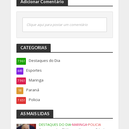
Adicionar Comentário
Clique aqui para postar um comentário
CATEGORIAS
Destaques do Dia
7.961
Esportes
449
Maringa
7.961
Paraná
18
Policia
7.651
AS MAIS LIDAS
DESTAQUES DO DIA
•
MARINGA
•
POLICIA