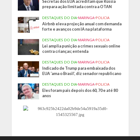
Secretas dos EUA acreditam que Rússia
prepara ação limitada contra a OTAN
DESTAQUES DO DIA
•
MARINGA
•
POLICIA
Airbnb eleva projeção anual com demanda
forte e avanços com IA na plataforma
DESTAQUES DO DIA
•
MARINGA
•
POLICIA
Lei amplia punição a crimes sexuais online
contra crianças; entenda
DESTAQUES DO DIA
•
MARINGA
•
POLICIA
Indicado de Trump para embaixada dos
EUA ‘ama o Brasil’, diz senador republicano
DESTAQUES DO DIA
•
MARINGA
•
POLICIA
Eles foram pais depois dos 60, 70 e até 80
anos