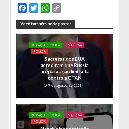
F
T
W
C
ac
w
h
o
e
itt
at
p
Você também pode gostar
b
er
s
y
o
A
Li
DESTAQUES DO DIA
MARINGA
o
p
n
POLICIA
Secretas dos EUA
k
p
k
acreditam que Rússia
prepara ação limitada
contra a OTAN
7 de agosto de 2026
DESTAQUES DO DIA
MARINGA
POLICIA
Airbnb eleva projeção