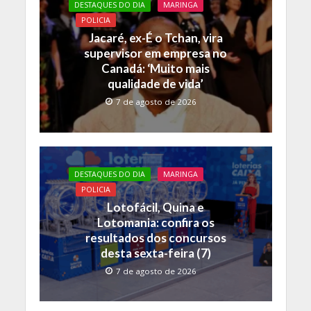
DESTAQUES DO DIA
MARINGA
POLICIA
Jacaré, ex-É o Tchan, vira
supervisor em empresa no
Canadá: ‘Muito mais
qualidade de vida’
7 de agosto de 2026
DESTAQUES DO DIA
MARINGA
POLICIA
Lotofácil, Quina e
Lotomania: confira os
resultados dos concursos
desta sexta-feira (7)
7 de agosto de 2026