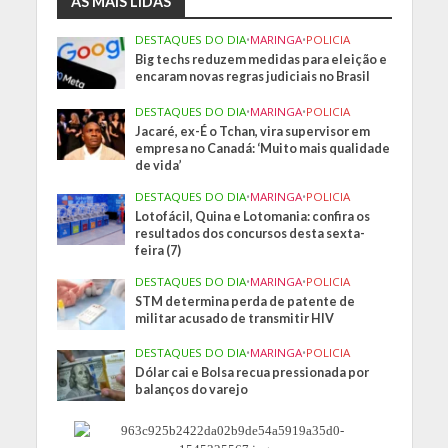
AS MAIS LIDAS
DESTAQUES DO DIA
•
MARINGA
•
POLICIA
Big techs reduzem medidas para eleição e
encaram novas regras judiciais no Brasil
DESTAQUES DO DIA
•
MARINGA
•
POLICIA
Jacaré, ex-É o Tchan, vira supervisor em
empresa no Canadá: ‘Muito mais qualidade
de vida’
DESTAQUES DO DIA
•
MARINGA
•
POLICIA
Lotofácil, Quina e Lotomania: confira os
resultados dos concursos desta sexta-
feira (7)
DESTAQUES DO DIA
•
MARINGA
•
POLICIA
STM determina perda de patente de
militar acusado de transmitir HIV
DESTAQUES DO DIA
•
MARINGA
•
POLICIA
Dólar cai e Bolsa recua pressionada por
balanços do varejo