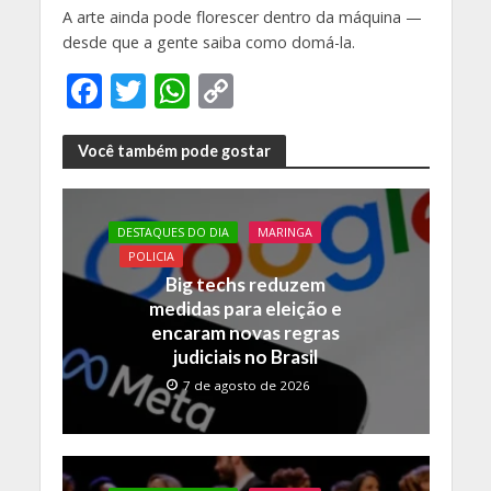
A arte ainda pode florescer dentro da máquina —
desde que a gente saiba como domá-la.
F
T
W
C
ac
w
h
o
e
itt
at
p
Você também pode gostar
b
er
s
y
o
A
Li
DESTAQUES DO DIA
MARINGA
o
p
n
POLICIA
Big techs reduzem
k
p
k
medidas para eleição e
encaram novas regras
judiciais no Brasil
7 de agosto de 2026