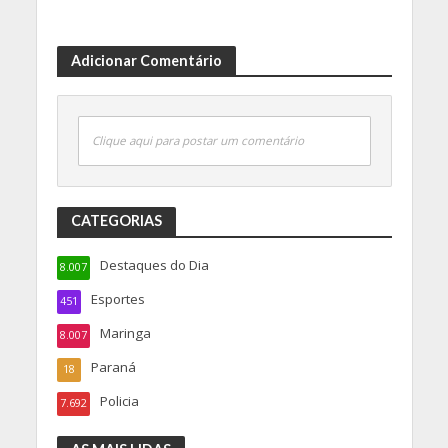
Adicionar Comentário
Clique aqui para postar um comentário
CATEGORIAS
Destaques do Dia
8.007
Esportes
451
Maringa
8.007
Paraná
18
Policia
7.692