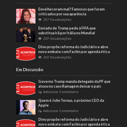
Envelheceram mal? Famosos que foram
criticados por sua aparência
257 Visualizações
Enviado de Trump pede à FIFA que
substitua Irã por Itália no Mundial
207 Visualizações
Dino propõe reforma do Judiciário e abre
novo embate com Fachin por agenda ética
202 Visualizações
Em Discussão
Governo Trump manda delegado da PF que
atuou no caso Ramagem deixar o país
Adicionar Comentário
Quem é John Ternus, o próximo CEO da
Apple
Adicionar Comentário
Dino propõe reforma do Judiciário e abre
novo embate com Fachin por agenda ética