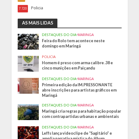
Policia
7.720
AS MAIS LIDAS
DESTAQUES DO DIA
•
MARINGA
Feira do Rolo tem acontece neste
domingo em Maringá
POLICIA
Homem é preso com arma calibre .38 e
cinco munições em Paiçandu
DESTAQUES DO DIA
•
MARINGA
Primeira edição da IM.PRESSONANTE
abre inscrições para artistas gráficos em
Maringá
DESTAQUES DO DIA
•
MARINGA
Maringá cria regras para habitação popular
com contrapartidas urbanas e ambientais
DESTAQUES DO DIA
•
MARINGA
Leffs lança videoclipe de “Sagitário” e
amplia narrativa mística do álbum