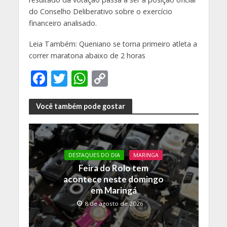
do Conselho Deliberativo sobre o exercício
financeiro analisado.
Leia Também: Queniano se torna primeiro atleta a
correr maratona abaixo de 2 horas
F
T
W
C
ac
w
h
o
e
itt
at
p
Você também pode gostar
b
er
s
y
o
A
Li
o
p
n
DESTAQUES DO DIA
MARINGA
Feira do Rolo tem
k
p
k
acontece neste domingo
em Maringá
8 de agosto de 2026