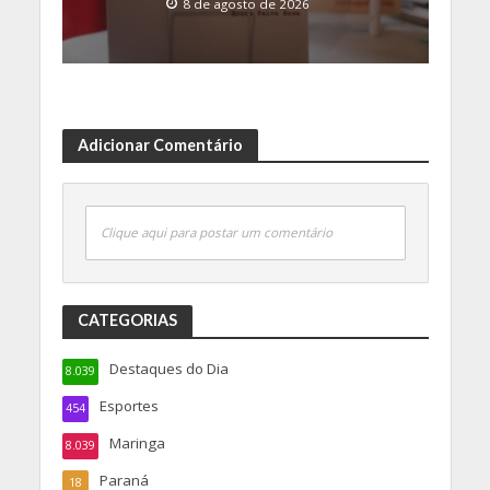
8 de agosto de 2026
Adicionar Comentário
Clique aqui para postar um comentário
CATEGORIAS
Destaques do Dia
8.039
Esportes
454
Maringa
8.039
Paraná
18