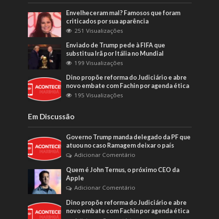
Envelheceram mal? Famosos que foram
criticados por sua aparência
251 Visualizações
Enviado de Trump pede à FIFA que
substitua Irã por Itália no Mundial
199 Visualizações
Dino propõe reforma do Judiciário e abre
novo embate com Fachin por agenda ética
195 Visualizações
Em Discussão
Governo Trump manda delegado da PF que
atuou no caso Ramagem deixar o país
Adicionar Comentário
Quem é John Ternus, o próximo CEO da
Apple
Adicionar Comentário
Dino propõe reforma do Judiciário e abre
novo embate com Fachin por agenda ética