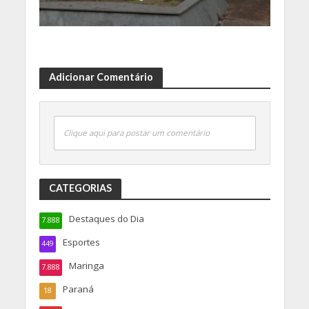
Adicionar Comentário
Clique aqui para postar um comentário
CATEGORIAS
Destaques do Dia
7.888
Esportes
449
Maringa
7.888
Paraná
18