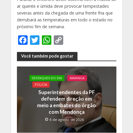
ar quente e úmida deve provocar tempestades
severas antes da chegada de uma frente fria que
derrubará as temperaturas em todo o estado no
próximo fim de semana.
F
T
W
C
ac
w
h
o
e
itt
at
p
Você também pode gostar
b
er
s
y
o
A
Li
DESTAQUES DO DIA
MARINGA
o
p
n
POLICIA
Superintendentes da PF
k
p
k
defendem direção em
meio a embates do órgão
com Mendonça
6 de agosto de 2026