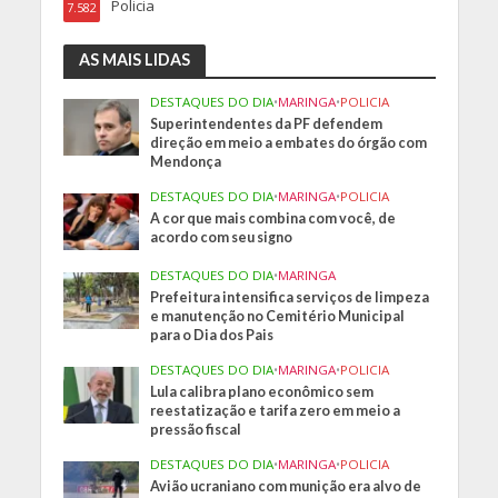
Policia
7.582
AS MAIS LIDAS
DESTAQUES DO DIA
•
MARINGA
•
POLICIA
Superintendentes da PF defendem
direção em meio a embates do órgão com
Mendonça
DESTAQUES DO DIA
•
MARINGA
•
POLICIA
A cor que mais combina com você, de
acordo com seu signo
DESTAQUES DO DIA
•
MARINGA
Prefeitura intensifica serviços de limpeza
e manutenção no Cemitério Municipal
para o Dia dos Pais
DESTAQUES DO DIA
•
MARINGA
•
POLICIA
Lula calibra plano econômico sem
reestatização e tarifa zero em meio a
pressão fiscal
DESTAQUES DO DIA
•
MARINGA
•
POLICIA
Avião ucraniano com munição era alvo de