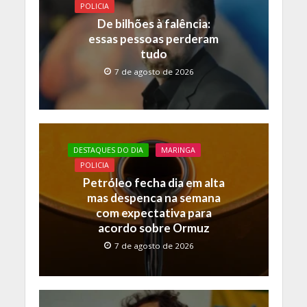
o
p
n
POLICIA
k
p
k
De bilhões à falência:
essas pessoas perderam
tudo
7 de agosto de 2026
DESTAQUES DO DIA
MARINGA
POLICIA
Petróleo fecha dia em alta
mas despenca na semana
com expectativa para
acordo sobre Ormuz
7 de agosto de 2026