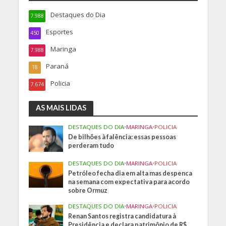
Destaques do Dia
7.988
Esportes
450
Maringa
7.988
Paraná
18
Policia
7.674
AS MAIS LIDAS
DESTAQUES DO DIA
•
MARINGA
•
POLICIA
De bilhões à falência: essas pessoas
perderam tudo
DESTAQUES DO DIA
•
MARINGA
•
POLICIA
Petróleo fecha dia em alta mas despenca
na semana com expectativa para acordo
sobre Ormuz
DESTAQUES DO DIA
•
MARINGA
•
POLICIA
Renan Santos registra candidatura à
Presidência e declara patrimônio de R$