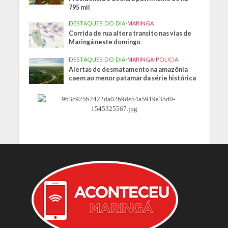
795 mil
DESTAQUES DO DIA
•
MARINGA
Corrida de rua altera transito nas vias de
Maringá neste domingo
DESTAQUES DO DIA
•
MARINGA
•
POLICIA
Alertas de desmatamento na amazônia
caem ao menor patamar da série histórica