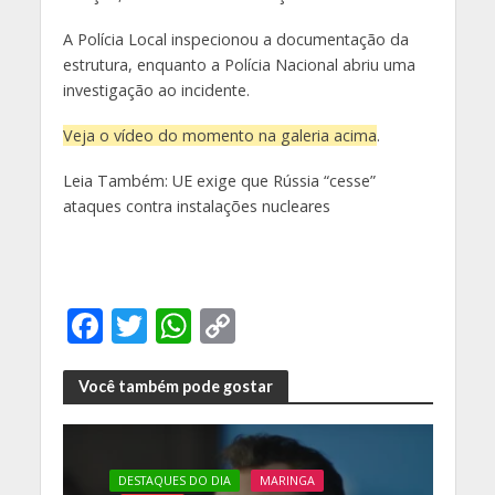
A Polícia Local inspecionou a documentação da
estrutura, enquanto a Polícia Nacional abriu uma
investigação ao incidente.
Veja o vídeo do momento na galeria acima
.
Leia Também: UE exige que Rússia “cesse”
ataques contra instalações nucleares
F
T
W
C
ac
w
h
o
e
itt
at
p
Você também pode gostar
b
er
s
y
o
A
Li
DESTAQUES DO DIA
MARINGA