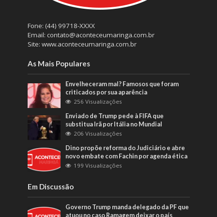
Fone: (44) 99718-XXXX
Email: contato@aconteceumaringa.com.br
Site: www.aconteceumaringa.com.br
As Mais Populares
Envelheceram mal? Famosos que foram
criticados por sua aparência
256 Visualizações
Enviado de Trump pede à FIFA que
substitua Irã por Itália no Mundial
206 Visualizações
Dino propõe reforma do Judiciário e abre
novo embate com Fachin por agenda ética
199 Visualizações
Em Discussão
Governo Trump manda delegado da PF que
atuou no caso Ramagem deixar o país